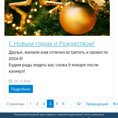
С Новым годом и Рождеством!
Друзья, желаем вам отлично встретить и провести
2024-й!
Будем рады видеть вас снова 9 января после
каникул!
29.12.2023
Подробнее
Страницы:
1
2
3
4
5
6
...
32
Предыдущая
Вс
Реальный внешний вид товара и комплектация может быть изменена