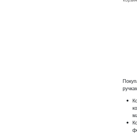
Покуп
ручка
К
к
м
К
ф