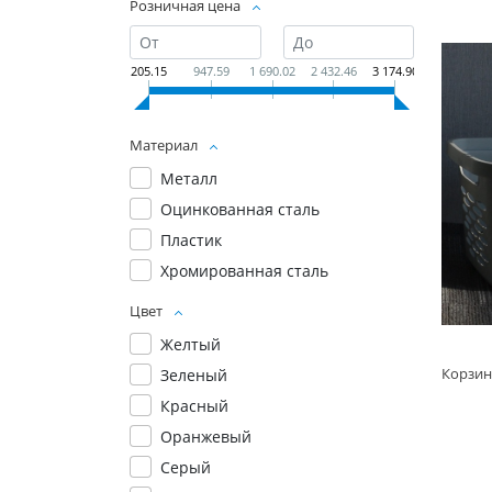
Розничная цена
205.15
947.59
1 690.02
2 432.46
3 174.90
Материал
Металл
Оцинкованная сталь
Пластик
Хромированная сталь
Цвет
Желтый
Зеленый
Красный
Оранжевый
Серый