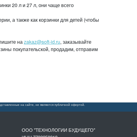
нки 20 л и 27 л, они чаще всего
рии, а также как корзинки для детей (чтобы
 пишите на
zakaz@soft-id.ru
, заказывайте
зины покупательской, продадим, отправим
дставленные на сайте, не являются публичной офертой.
ООО "ТЕХНОЛОГИИ БУДУЩЕГО"