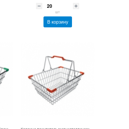
шт
В корзину
Корзина для супермаркетов 22 л Хром 2 складывающиеся ручки, защитные уголки (Зеленый/ Красный/ Синий/ Желтый)
Корзина покупательская металлическая 18 л Хром 2 складывающиеся ручки, защитные уголки (Красный, Синий)