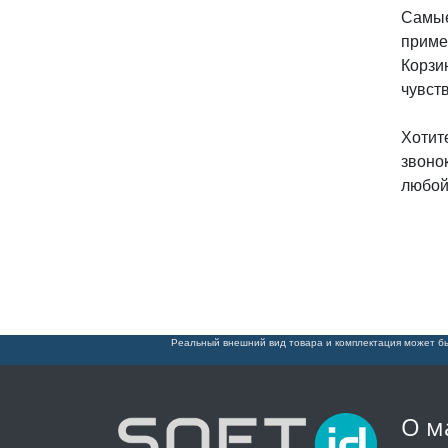
Самые
приме
Корзи
чувст
Хотит
звоно
любой
Реальный внешний вид товара и комплектация может бы
О м