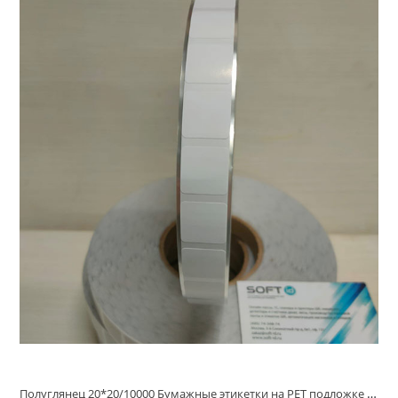
Полуглянец 20*20/10000 Бумажные этикетки на PET подложке Честный знак (20х20 Полуглянец PET подложка). вт 40/76