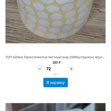
ТОП d20мм Термоэтикетки Честный знак (5000шт/рулон), втулка 40/76 мм
285 ₽
шт
В корзину