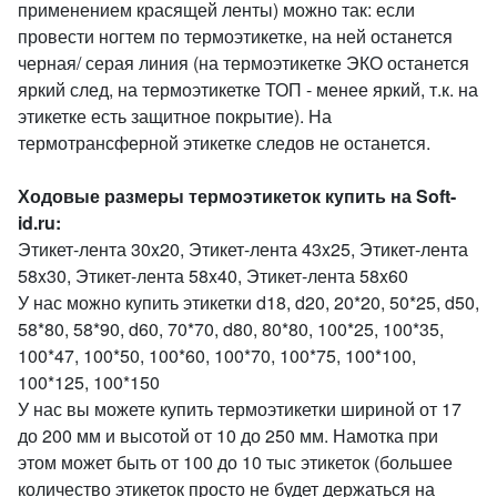
применением красящей ленты) можно так: если
провести ногтем по термоэтикетке, на ней останется
черная/ серая линия (на термоэтикетке ЭКО останется
яркий след, на термоэтикетке ТОП - менее яркий, т.к. на
этикетке есть защитное покрытие). На
термотрансферной этикетке следов не останется.
Ходовые размеры термоэтикеток купить на Soft-
id.ru:
Этикет-лента 30x20, Этикет-лента 43x25, Этикет-лента
58x30, Этикет-лента 58x40, Этикет-лента 58x60
У нас можно купить этикетки d18, d20, 20*20, 50*25, d50,
58*80, 58*90, d60, 70*70, d80, 80*80, 100*25, 100*35,
100*47, 100*50, 100*60, 100*70, 100*75, 100*100,
100*125, 100*150
У нас вы можете купить термоэтикетки шириной от 17
до 200 мм и высотой от 10 до 250 мм. Намотка при
этом может быть от 100 до 10 тыс этикеток (большее
количество этикеток просто не будет держаться на