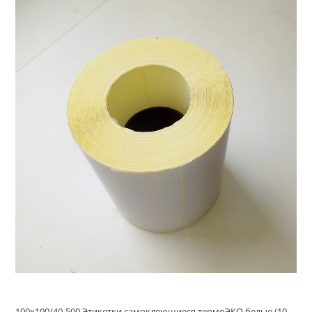
100х100/40-500 Этикетки самоклеющиеся термоЭКО белые (100*100 этикетки, 100х100 ЭКО)