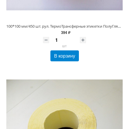
100*100 мм/450 шт. рул. ТермоТрансферные этикетки ПолуГлянец (100х100)
394 ₽
шт
В корзину