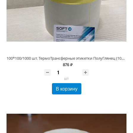
100*100/1000 шт. ТермоТрансферные этикетки ПолуГлянец (100х100 полуглянец)
876 ₽
шт
В корзину