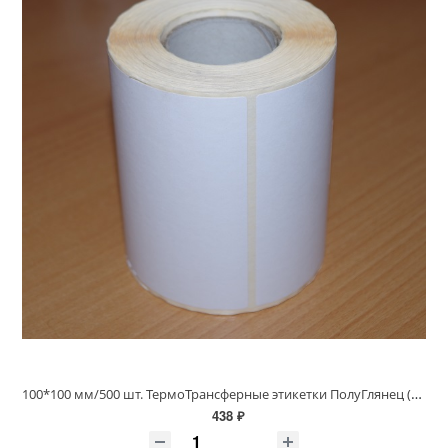
100*100 мм/500 шт. ТермоТрансферные этикетки ПолуГлянец (100х100 полуглянец)
438 ₽