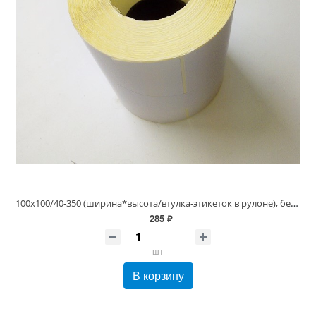
100х100/40-350 (ширина*высота/втулка-этикеток в рулоне), белая Этикетки самоклеющиеся термоЭКО
285 ₽
шт
В корзину