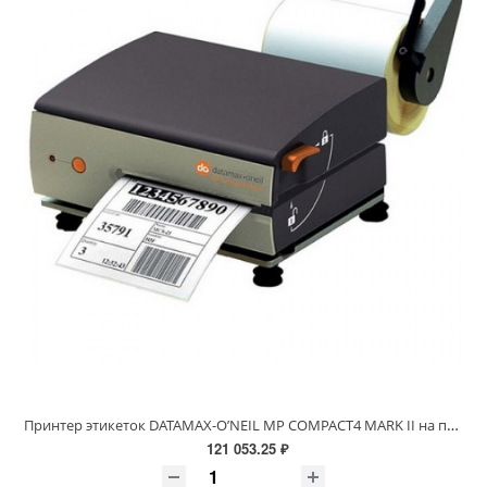
Принтер этикеток DATAMAX-O’NEIL MP COMPACT4 MARK II на погрузчик (104 мм, 203dpi, USB. Ethernet)
121 053.25 ₽