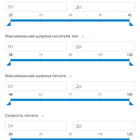
25
29
34
38
42
Максимальная ширина носителя, мм
58
74
89
105
120
Максимальная ширина печати
48
62
77
91
105
Скорость печати
60
76
93
109
125