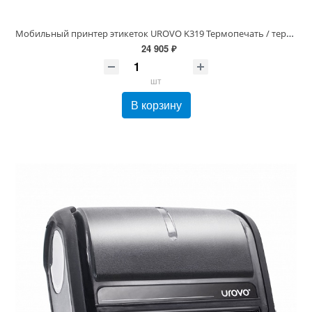
Мобильный принтер этикеток UROVO K319 Термопечать / термо бумага, этикетки / Bluetooth / USB / 2600 mAh Артикул: MCK319-PR-M1
24 905 ₽
шт
В корзину