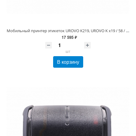
Мобильный принтер этикеток UROVO K219, UROVO K x19 / 58 / Термопечать / термо бумага, этикетки / Bluetooth / USB / 1500 mAh Артикул: MCK219-PR-M1
17 595 ₽
шт
В корзину