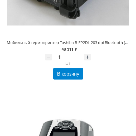
Мобильный термопринтер Toshiba B-EP2DL 203 dpi Bluetooth (шир. печати до 48 мм, USB/IrDA/Bluetooth, B-EP2DL-GH32-QM-R(N), 18221168872)
48 311 ₽
шт
В корзину