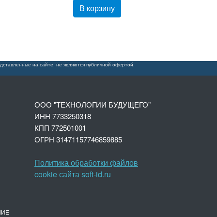
В корзину
дставленные на сайте, не являются публичной офертой.
ООО "ТЕХНОЛОГИИ БУДУЩЕГО"
ИНН 7733250318
КПП 772501001
ОГРН 3147
1157746859885
Политика обработки файлов
cookie сайта soft-id.ru
НИЕ