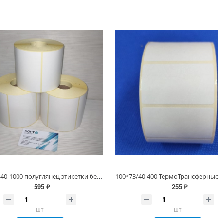
100*73/40-1000 полуглянец этикетки белые, вт 40 или 76 мм
595 ₽
255 ₽
шт
шт