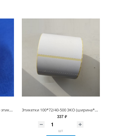
100*73/40-400 ТермоТрансферные этикетки ПолуГлянец (100х73 этикетки)
Этикетки 100*72/40-500 ЭКО (ширина*высота/втулка-этикеток в рулоне), белые (термоэтикетки 100х72)
337 ₽
шт