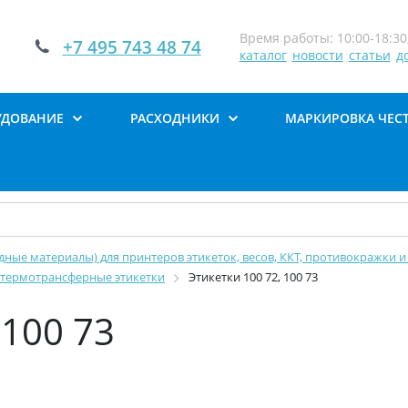
Время работы: 10:00-18:30,
+7 495 743 48 74
каталог
новости
статьи
д
УДОВАНИЕ
РАСХОДНИКИ
МАРКИРОВКА ЧЕС
дные материалы) для принтеров этикеток, весов, ККТ, противокражки и 
, термотрансферные этикетки
Этикетки 100 72, 100 73
 100 73