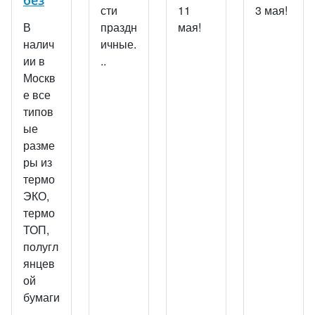
без
сти
11
3 мая!
праздн
В
мая!
ичные.
налич
..
ии в
Москв
е все
типов
ые
разме
ры из
термо
ЭКО,
термо
ТОП,
полугл
янцев
ой
бумаги
,