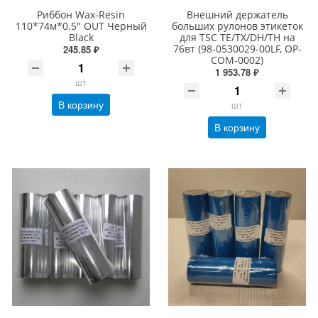
Риббон Wax-Resin
Внешний держатель
110*74м*0.5" OUT Черный
больших рулонов этикеток
Black
для TSC TE/TX/DH/TH на
76вт (98-0530029-00LF, OP-
245.85 ₽
COM-0002)
1 953.78 ₽
шт
В корзину
шт
В корзину