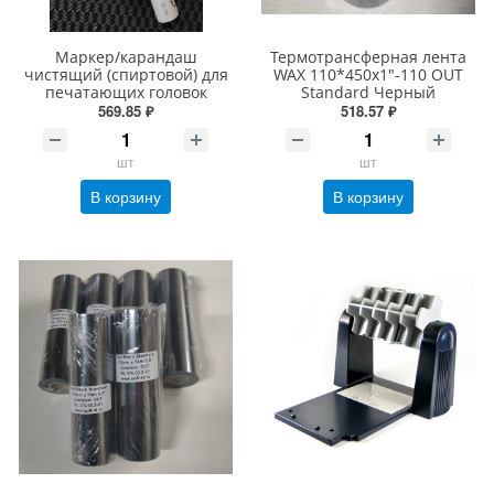
Маркер/карандаш
Термотрансферная лента
чистящий (спиртовой) для
WAX 110*450х1"-110 OUT
печатающих головок
Standard Черный
569.85 ₽
518.57 ₽
шт
шт
В корзину
В корзину