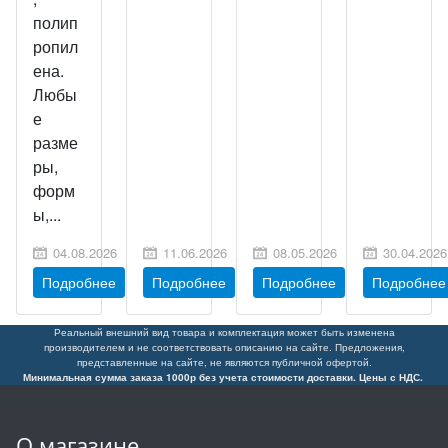
полип
ропил
ена.
Любы
е
разме
ры,
форм
ы,...
04.08.2026
11.06.2026
08.05.2026
30.04.2026
Подробнее
Подробнее
Подробнее
Подробнее
Реальный внешний вид товара и комплектация может быть изменена
производителем и не соответствовать описанию на сайте. Предложения,
представленные на сайте, не являются публичной офертой.
Минимальная сумма заказа 1000р без учета стоимости доставки. Цены с НДС.
О магазине