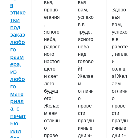
вья,
вья
я
процв
вам,
Здоро
этике
етания
успехо
вья
тки
,
в в
вам,
под
ясного
труде,
успехо
заказ
неба,
ясного
в в
любо
радост
неба
работе
го
ного
над
, тепла
разм
настоя
голово
и
ера,
щего
й!
солнц
из
и свет
Желае
а! Жел
любо
лого
м
аем
го
будущ
отличн
отличн
мате
его!
о
о
риал
Желае
прове
прове
а, с
м вам
сти
сти
печат
отличн
праздн
праздн
ью
о
ичные
ичные
или
прове
дни 9-
дни 1-