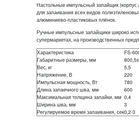
Настольные импульсный запайщик (корпус 
для запаивания всех видов полиэтиленовы
алюминиево-пластиковых плёнок.
Ручные импульсные запайщики широко испо
супермаркетах, на производственных предп
Характеристика
FS-60
Габаритные размеры, мм
800,5
Вес, кг
5,5
Напряжение, В
220
Импульсная мощность, Вт
780
Длина запаечного шва, мм
600
Максимальная толщина запайки, мм
0,4
Ширина шва, мм
3
Регулируемое время запаивания, сек
0,2-3