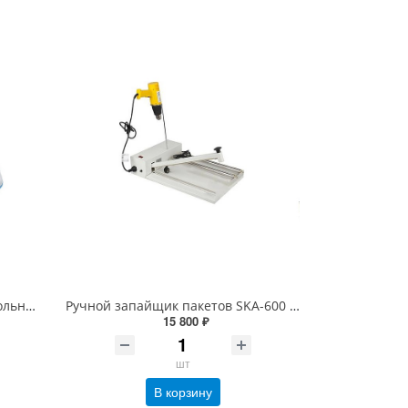
Запайщик CAS CXP 300/5 настольный ручной без ножа
Ручной запайщик пакетов SKA-600 с феном (импульсный, шов 1 мм, длина 600 мм)
15 800 ₽
шт
В корзину