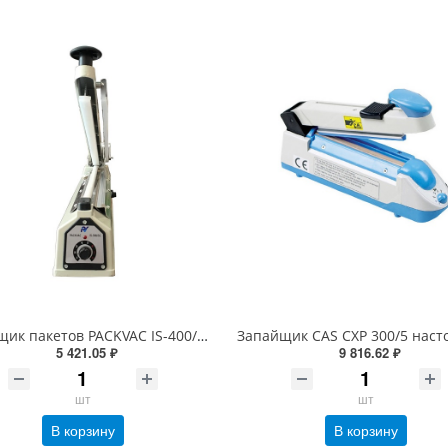
Запайщик пакетов PACKVAC IS-400/5C AL (металл., 5 мм/400 мм, с ножом)
5 421.05 ₽
9 816.62 ₽
шт
шт
В корзину
В корзину