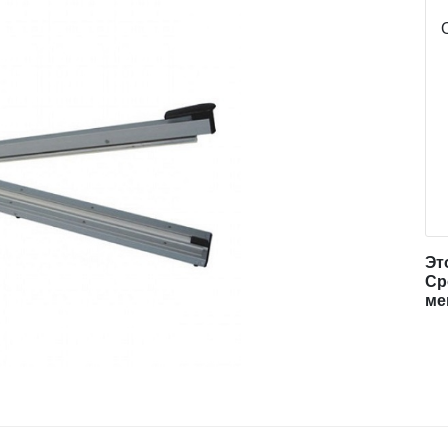
Эт
Ср
ме