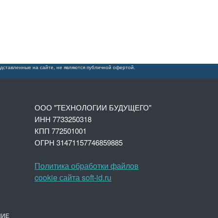
дставленные на сайте, не являются публичной офертой.
ООО "ТЕХНОЛОГИИ БУДУЩЕГО"
ИНН 7733250318
КПП 772501001
ОГРН 3147
1157746859885
Политика обработки файлов
cookie сайта soft-id.ru
НИЕ