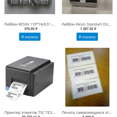
Риббон RESIN 110*74/0,5"-110 мм Standart OUT Черный (лента RESIN)
Риббон Resin Standart OUT 100х300х1"-100 Черный
376.92 ₽
1 267.52 ₽
В корзину
В корзину
Принтер этикеток TSC TE300 (термотрансферный, печать 300dpi, USB) 99-065A701-00LF00
Печать самоклеящихся этикеток ч/б
30 772.11 ₽
5 000 ₽