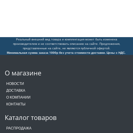
Реальный внешний вид товара и комплектация может быть изменена
производителем и не соответствовать описанию на сайте. Предложения,
представленные на сайте, не являются публичной офертой.
Минимальная сумма заказа 1000р без учета стоимости доставки. Цены с НДС.
О магазине
НОВОСТИ
ДОСТАВКА
О КОМПАНИИ
КОНТАКТЫ
Каталог товаров
РАСПРОДАЖА