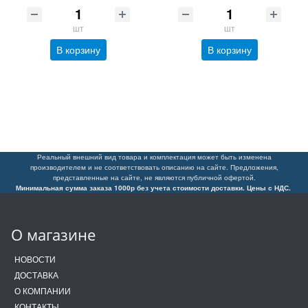
шт
шт
В корзину
В корзину
Реальный внешний вид товара и комплектация может быть изменена
производителем и не соответствовать описанию на сайте. Предложения,
представленные на сайте, не являются публичной офертой.
Минимальная сумма заказа 1000р без учета стоимости доставки. Цены с НДС.
О магазине
НОВОСТИ
ДОСТАВКА
О КОМПАНИИ
КОНТАКТЫ