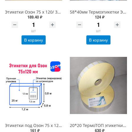
Этикетки Озон 75 х 120/ 300 шт термоЭКо (термоэтикетки для Озона, этикетки Ozon), желтая подложка
58*40мм Термоэтикетки ЭКО (700шт/рулон), 58х40 втулка 40 мм
189.40 ₽
124 ₽
шт
шт
В корзину
В корзину
Этикетки под Озон 75 х 120/ 250 шт термоЭКо (термоэтикетки Ozon 75*120) d80мм для принтеров G-Printer и X-Printer
20*20 ТермоТОП этикетки Честный знак 10000шт/рулон, вт 40 или 76мм
161 ₽
630 ₽