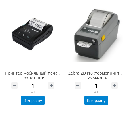
Принтер мобильный печати этикеток и чеков Godex MX30 (Черный, RS+USB+Bluetooth, 203 dpi, 72 мм)
Zebra ZD410 (термопринтер, 203 dpi, USB, USB Host, BTLE, серый)
33 181.01 ₽
26 544.81 ₽
шт
шт
В корзину
В корзину