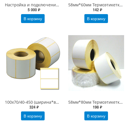
Настройка и подключение принтера этикеток (1С настройка печати этикеток)
58мм*60мм Термоэтикетки ЭКО (500 шт/рулон), втулка 40 мм
5 000 ₽
142 ₽
В корзину
В корзину
100х70/40-450 (ширина*высота/втулка-этикеток в рулоне), белая Термоэтикетки ЭКО 100*70/450
58мм*80мм Термоэтикетки Эко белые (58х80 термоэтикетки), 450 шт/рулон, втулка 40 мм.
324 ₽
198 ₽
В корзину
В корзину