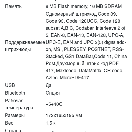
Память
8 MB Flash memory, 16 MB SDRAM
Одномерный штрихкод Code 39,
Code 93, Code 128UCC, Code 128
subset A,B,C, Codabar, Interleave 2 of
5, EAN-8, EAN-13, EAN-128, UPC-A,
Поддерживаемые
UPC-E, EAN and UPC 2(5) digits add-
штрих-коды
on, MSI, PLESSEY, POSTNET, RSS-
Stacked, GS1 DataBar,Code 11, China
Post.Двухмерный штрих-код PDF-
417, Maxicode, DataMatrix, QR code,
Aztec, MicroPDF417
USB
Да
Bluetooth
Опция
Рабочая
+5+40С
температура
Размеры
172х165х195 мм
Вес
1,5 кг
Страна