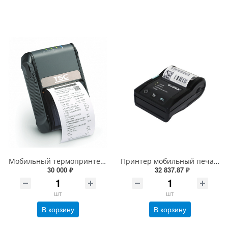
Мобильный термопринтер (термо, 203dpi) TSC ALPHA 2R WiFi (Alpha 2RW 99-062A003-00LF)
Принтер мобильный печати этикеток и чеков Godex MX20 (Черный, RS+USB+Bluetooth, 203 dpi, 48 мм)
30 000 ₽
32 837.87 ₽
шт
шт
В корзину
В корзину