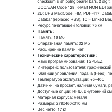
checksum & shipping bearer bars, 2 digi
UCC/EAN Code 128, K-Mart NON EDI bar
2D: UPS MaxiCode, FIM, PDF-417, DataMa
Databar (replaced RSS), TCIF Linked Bar
Ресурс печатающей головки: 75 км
Память:
Память: 16 Мб
Оперативная память: 32 Мб
Расширение памяти: нет
Технические характеристики:
Язык программирования: TSPL-EZ
Интерфейс пользователя: графический 
Клавиши управления: подача (Feed), пер
Температура эксплуатации: +5+40С
Датчики: на просвет, наличия бумаги, 
Доступные опции: RFID, Внутренний см
Материал корпуса: металл
Размеры: 278х460х310 мм
Вес нетто: 17 кг