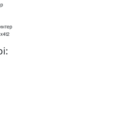
ер
ринтер
x4t2
i: