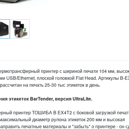
термотрансферный принтер с шириной печати 104 мм, высо
ми USB/Ethernet, плоской головкой Flat Head. Артикулы B-
ассчитан на печать 25-30 тыс этикеток в день.
я этикеток BarTender, версия UltraLite.
ный принтер ТОШИБА B EX4T2 с боковой загрузкой печат
 максимальный диаметр рулона этикеток 200 мм и высокая
заправить печатные материалы и "забыть" о принтере - он с