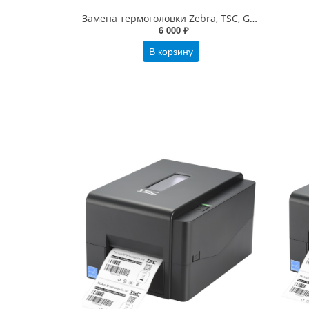
Замена термоголовки Zebra, TSC, Godex, Toshiba, cab и др. (выезд по Москве в пределах МКАД)
6 000 ₽
В корзину