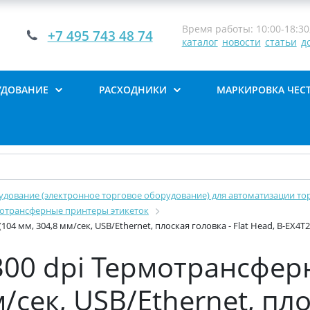
Время работы: 10:00-18:30,
+7 495 743 48 74
каталог
новости
статьи
д
УДОВАНИЕ
РАСХОДНИКИ
МАРКИРОВКА ЧЕС
дование (электронное торговое оборудование) для автоматизации тор
отрансферные принтеры этикеток
04 мм, 304,8 мм/сек, USB/Ethernet, плоская головка - Flat Head, B-EX4T
 300 dpi Термотрансфе
м/сек, USB/Ethernet, пл