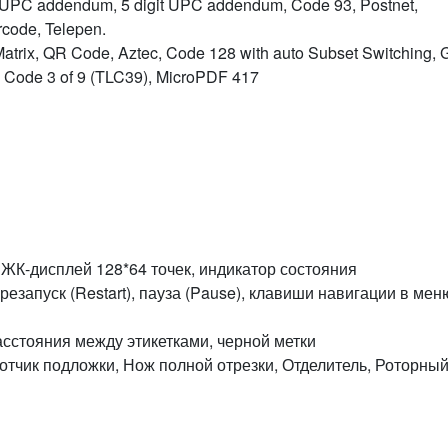
t, UPC addendum, 5 digit UPC addendum, Code 93, Postnet,
code, Telepen.
trix, QR Code, Aztec, Code 128 with auto Subset Switching, 
, Code 3 of 9 (TLC39), MicroPDF 417
ЖК-дисплей 128*64 точек, индикатор состояния
езапуск (Restart), пауза (Pause), клавиши навигации в мен
расстояния между этикетками, черной метки
отчик подложки, Нож полной отрезки, Отделитель, Роторны