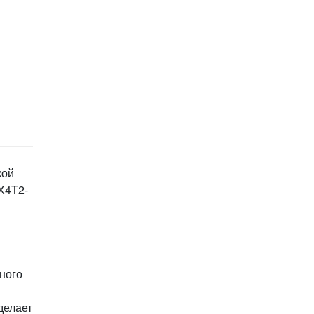
кой
EX4T2-
ного
делает