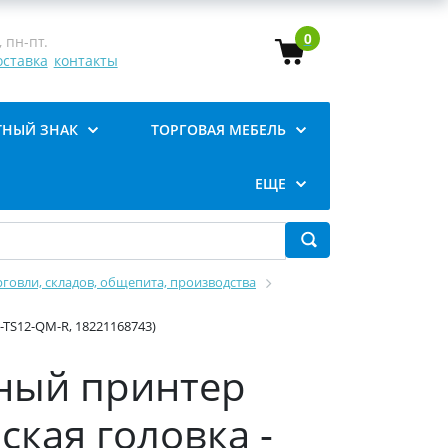
0
 пн-пт.
оставка
контакты
ТНЫЙ ЗНАК
ТОРГОВАЯ МЕБЕЛЬ
ЕЩЕ
говли, складов, общепита, производства
2-TS12-QM-R, 18221168743)
рный принтер
оская головка -