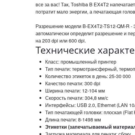
все за вас! Так, Toshiba B EX4T2 напечатае
потратит мало энергии, а печатающая голов
Разрешение модели B-EX4T2-TS12-QM-R - 300
автоматически определит разрешение и пер
на 203 dpi или 600 dpi.
Технические характер
Класс: промышленный принтер
Тип печати: термотрансферный, термоп
Количество этикеток в день: 25-30 000
Качество печати: 300 dpi
Ширина печати: 12-104 мм
Скорость печати: 304,8 мм/с
Интерфейсы: USB 2.0, Ethernet (LAN 10
Тип печатающей головки: плоская (Flat
Длина печати: 8-1498 мм
Этикетки (запечатываемый материал
Загрузка материала для печати: сбоку