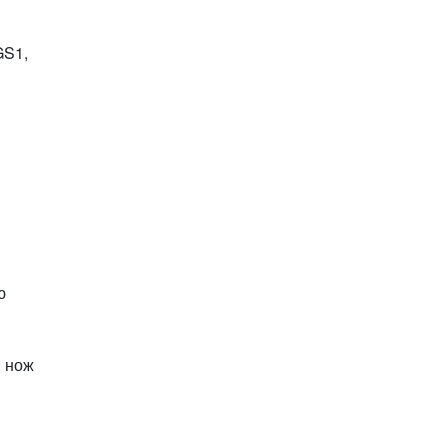
GS1,
ю
й нож