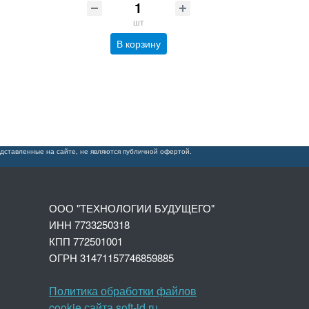
шт
В корзину
дставленные на сайте, не являются публичной офертой.
ООО "ТЕХНОЛОГИИ БУДУЩЕГО"
ИНН 7733250318
КПП 772501001
ОГРН 3147
1157746859885
Политика обработки файлов
cookie сайта soft-id.ru