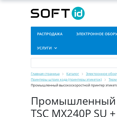
РАСПРОДАЖА
ЭЛЕКТРОННОЕ ОБОР
УСЛУГИ
Главная страница
Каталог
Электронное обору
Принтеры штрих кода (принтеры этикеток)
Терм
Промышленный высокоскоростной принтер этикеток T
Промышленный в
TSC MX240P SU + 