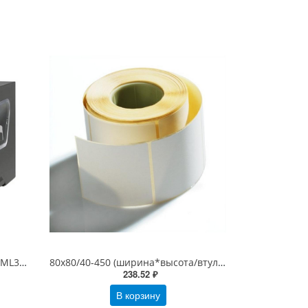
Промышленный принтер TSC ML340P (300dpi, 105,7мм, 127мм/сек, USB+RS232+Ethernet+USB host+RTC, 99-080A006-0302)
80х80/40-450 (ширина*высота/втулка-этикеток в рулоне), белая Термоэтикетки ЭКО, 80*80
238.52 ₽
В корзину