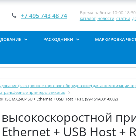
Время работы: 10:00-18:30,
+7 495 743 48 74
каталог
новости
статьи
д
УДОВАНИЕ
РАСХОДНИКИ
МАРКИРОВКА ЧЕС
дование (электронное торговое оборудование) для автоматизации тор
отрансферные принтеры этикеток
SC MX240P SU + Ethernet + USB Host + RTC (99-151A001-0002)
ысокоскоростной при
Ethernet + USB Host + 