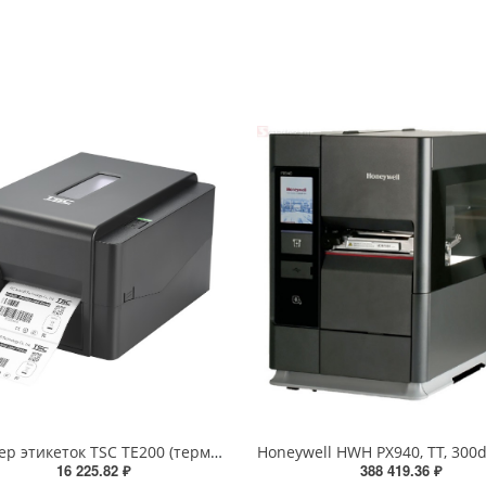
Принтер этикеток TSC TE200 (термотрансферный, 203dpi, 99-065A101-R0LF05, 99-065A101-R0LF00)
16 225.82 ₽
388 419.36 ₽