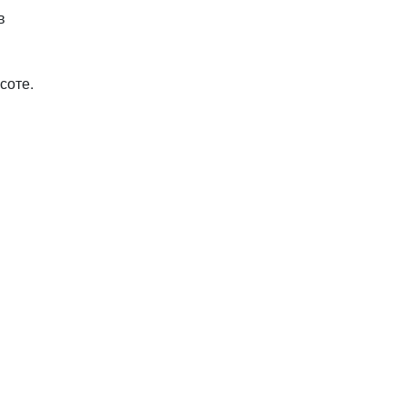
в
соте.