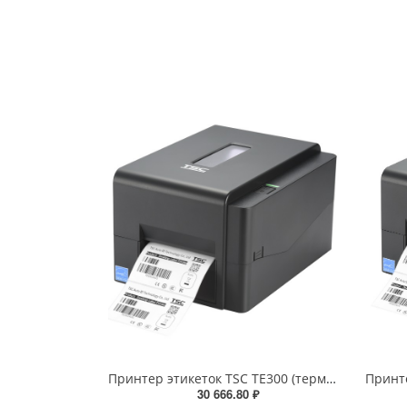
Принтер этикеток TSC TE300 (термотрансферный, печать 300dpi, USB) 99-065A701-00LF00
30 666.80 ₽