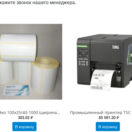
закажите звонок нашего менеджера.
ТермоЭко 100х25/40-1000 (ширина*высота/втулка-этикеток в рулоне), белая 100*25
303.02 ₽
85 591.20 ₽
В корзину
В корзину