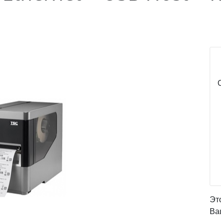
Эт
Ва