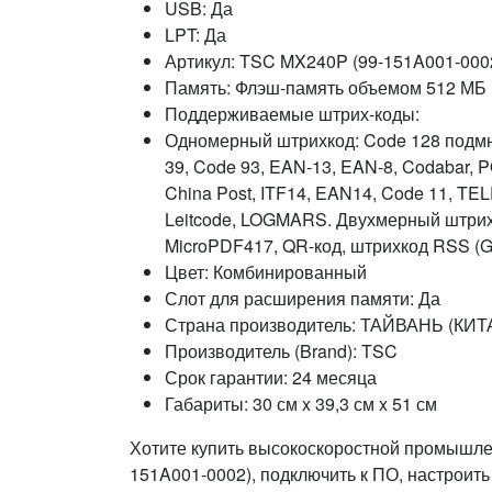
USB: Да
LPT: Да
Артикул: TSC MX240P (99-151A001-000
Память: Флэш-память объемом 512 МБ
Поддерживаемые штрих-коды:
Одномерный штрихкод: Code 128 подмн
39, Code 93, EAN-13, EAN-8, Codabar,
China Post, ITF14, EAN14, Code 11, TEL
Leitcode, LOGMARS. Двухмерный штрихк
MicroPDF417, QR-код, штрихкод RSS (G
Цвет: Комбинированный
Слот для расширения памяти: Да
Страна производитель: ТАЙВАНЬ (КИТ
Производитель (Brand): TSC
Срок гарантии: 24 месяца
Габариты: 30 см x 39,3 см x 51 см
Хотите купить высокоскоростной промышле
151A001-0002), подключить к ПО, настроить