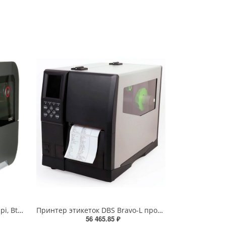
Honeywell HWH PX940, TT, 300dpi, Bt, верификатор, Eth, вн. намотчик, отделитель, датчик наличия этикетки, RTC (PX940V30100060300)
Принтер этикеток DBS Bravo-L промышленный (термотрансферный, 203dpi, 152мм/сек)
56 465.85 ₽