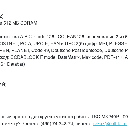
2)
 и 512 МБ SDRAM
ожества A.B.C, Code 128UCC, EAN128, чередование 2 из 5
 POSTNET, PC-A, UPC-E, EAN и UPC 2(5) цифр, MSI, PLESSE
PEN, PLANET, Code 49, Deutsche Post Identcode, Deutsche P
од: CODABLOCK F mode, DataMatrix, Maxicode, PDF-417, A
S1 Databar)
АЙ)
нный принтер для круглосуточной работы TSC MХ240P ( 99
 этикетку? Звоните (495) 74-348-74, пишите
zakaz@soft-id.ru
,