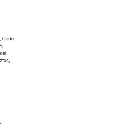
, Code
Y,
ost
ztec,
-