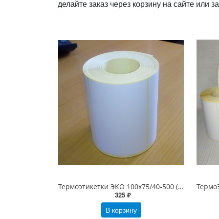
делайте заказ через корзину на сайте или 
Термоэтикетки ЭКО 100х75/40-500 (ширина*высота/втулка-этикеток в рулоне), белые, 100*75/500
325 ₽
В корзину