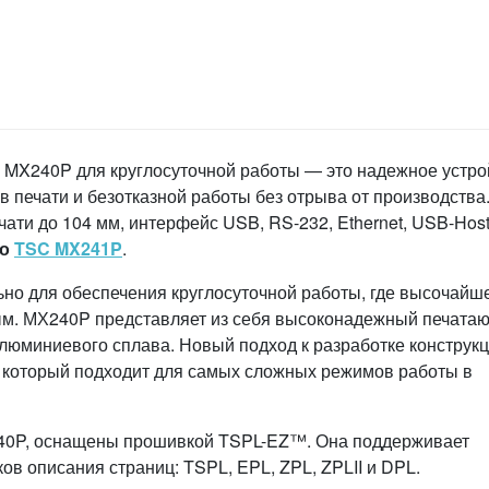
MX240P для круглосуточной работы — это надежное устро
 печати и безотказной работы без отрыва от производства
чати до 104 мм, интерфейс USB, RS-232, Ethernet, USB-Host
го
TSC MX241P
.
но для обеспечения круглосуточной работы, где высочайш
ным. МХ240P представляет из себя высоконадежный печата
алюминиевого сплава. Новый подход к разработке конструк
, который подходит для самых сложных режимов работы в
40P, оснащены прошивкой TSPL-EZ™. Она поддерживает
в описания страниц: TSPL, EPL, ZPL, ZPLII и DPL.