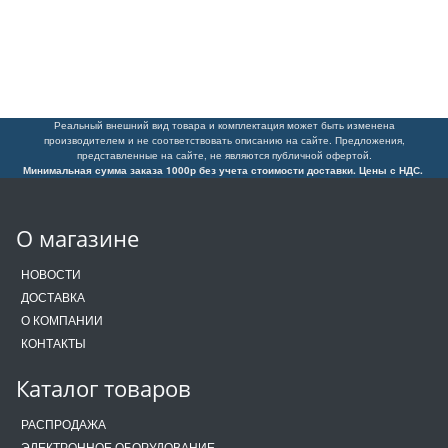
Реальный внешний вид товара и комплектация может быть изменена
производителем и не соответствовать описанию на сайте. Предложения,
представленные на сайте, не являются публичной офертой.
Минимальная сумма заказа 1000р без учета стоимости доставки. Цены с НДС.
О магазине
НОВОСТИ
ДОСТАВКА
О КОМПАНИИ
КОНТАКТЫ
Каталог товаров
РАСПРОДАЖА
ЭЛЕКТРОННОЕ ОБОРУДОВАНИЕ