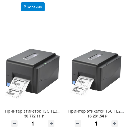
В корзину
Принтер этикеток TSC TE300 (термотрансферный, печать 300dpi, USB) 99-065A701-00LF00
Принтер этикеток TSC TE200 (термотрансферный, 203dpi, 99-065A101-R0LF05, 99-065A101-R0LF00)
30 772.11 ₽
16 281.54 ₽