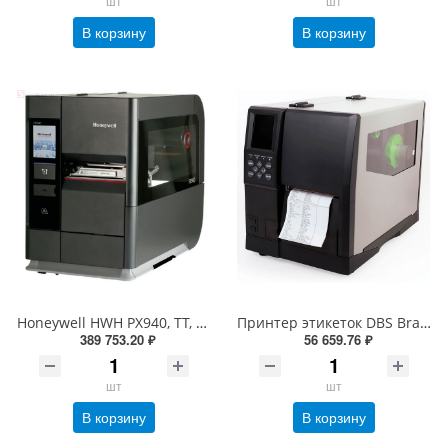
шт
шт
В корзину
В корзину
Honeywell HWH PX940, TT, 300dpi, Bt, верификатор, Eth, вн. намотчик, отделитель, датчик наличия этикетки, RTC (PX940V30100060300)
Принтер этикеток DBS Bravo-L промышленный (термотрансферный, 203dpi, 152мм/сек)
389 753.20 ₽
56 659.76 ₽
шт
шт
В корзину
В корзину