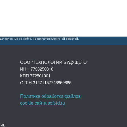
дставленные на сайте, не являются публичной офертой.
ООО "ТЕХНОЛОГИИ БУДУЩЕГО"
ИНН 7733250318
КПП 772501001
ОГРН 3147
1157746859885
Политика обработки файлов
cookie сайта soft-id.ru
НИЕ