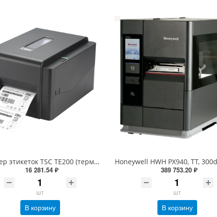
Принтер этикеток TSC TE200 (термотрансферный, 203dpi, 99-065A101-R0LF05, 99-065A101-R0LF00)
16 281.54 ₽
389 753.20 ₽
шт
шт
В корзину
В корзину