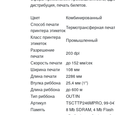
дистрибуция, печать билетов.
Цвет
Комбинированный
Способ печати
Термотрансферная печа
принтера этикеток
Класс принтера
Промышленный
этикеток
Разрешение
203 dpi
печати
Скорость печати
до 152 мм/сек
Ширина печати
108 мм
Длина печати
2286 мм
Втулка риббона
25,4 мм (1")
Длина риббона
до 600 м
Тип риббона
OUT/IN
Артикул
TSCTTP246MPRO, 99-04
Память
8 Mb SDRAM, 4 Mb Flash