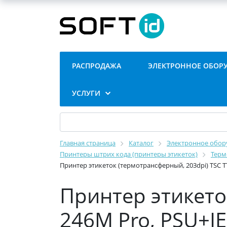
РАСПРОДАЖА
ЭЛЕКТРОННОЕ ОБОР
УСЛУГИ
Главная страница
Каталог
Электронное обору
Принтеры штрих кода (принтеры этикеток)
Терм
Принтер этикеток (термотрансферный, 203dpi) TSC TT
Принтер этикето
246M Pro, PSU+IE