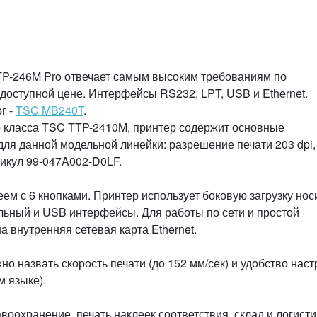
P-246M Pro отвечает самым высоким требованиям по
доступной цене. Интерфейсы RS232, LPT, USB и Ethernet.
г -
TSC MB240T
.
 класса TSC TTP-2410M, принтер содержит основные
для данной модельной линейки: разрешение печати 203 dpi,
икул 99-047A002-D0LF.
м с 6 кнопками. Принтер использует боковую загрузку нос
льный и USB интерфейсы. Для работы по сети и простой
а внутренняя сетевая карта Ethernet.
 назвать скорость печати (до 152 мм/сек) и удобство наст
 языке).
охранение, печать наклеек соответствия, склад и логисти