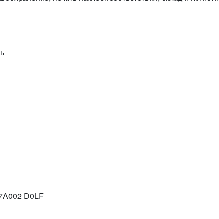
ть
7A002-D0LF