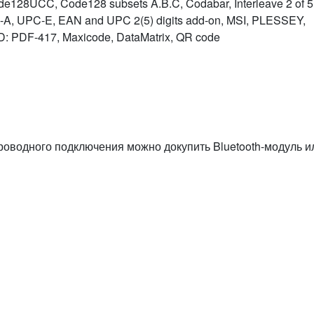
de128UCC, Code128 subsets A.B.C, Codabar, Interleave 2 of 5
A, UPC-E, EAN and UPC 2(5) digits add-on, MSI, PLESSEY,
 PDF-417, Maxicode, DataMatrix, QR code
оводного подключения можно докупить Bluetooth-модуль и