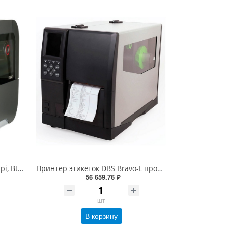
Honeywell HWH PX940, TT, 300dpi, Bt, верификатор, Eth, вн. намотчик, отделитель, датчик наличия этикетки, RTC (PX940V30100060300)
Принтер этикеток DBS Bravo-L промышленный (термотрансферный, 203dpi, 152мм/сек)
56 659.76 ₽
шт
В корзину