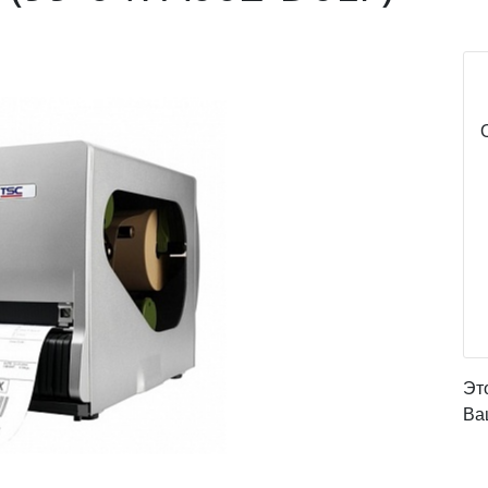
Эт
Ва