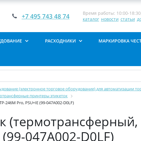
Время работы: 10:00-18:30,
+7 495 743 48 74
каталог
новости
статьи
д
УДОВАНИЕ
РАСХОДНИКИ
МАРКИРОВКА ЧЕС
дование (электронное торговое оборудование) для автоматизации тор
отрансферные принтеры этикеток
P-246M Pro, PSU+IE (99-047A002-D0LF)
к (термотрансферный, 2
 (99-047A002-D0LF)