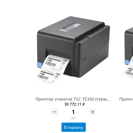
Принтер этикеток TSC TE300 (термотрансферный, печать 300dpi, USB) 99-065A701-00LF00
30 772.11 ₽
шт
В корзину