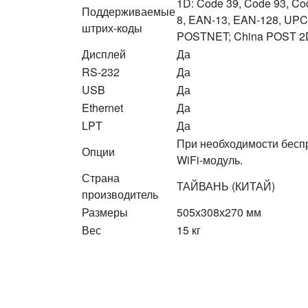
1D: Code 39, Code 93, Co
Поддерживаемые
8, EAN-13, EAN-128, UPC-
штрих-коды
POSTNET; China POST 2D:
Дисплей
Да
RS-232
Да
USB
Да
Ethernet
Да
LPT
Да
При необходимости беспр
Опции
WiFi-модуль.
Страна
ТАЙВАНЬ (КИТАЙ)
производитель
Размеры
505х308х270 мм
Вес
15 кг