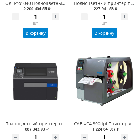
OKI Pro1040 Полноцветный CMYK 1200 dpi промышленный электрографический принтер этикеток с ножом (30-130мм, 152мм/сек, USB , Ethernet (LAN), 46672003)
Полноцветный принтер печати этикеток Epson C3500 ColorWorks (TM-C3500-012CD) (720 dpi, 112 мм, USB, Ethernet, CMYK)
2 200 404.55 ₽
227 941.56 ₽
шт
шт
В корзину
В корзину
Полноцветный принтер печати этикеток Epson ColorWorks C6500Ae (8”, автоотрезчик) C31CH77102 (1200 dpi, 216 мм, USB, Ethernet, CMYK)
CAB XC4 300dpi Принтер двухцветной печати этикеток термотрансферный cab XC Q4 300 (6011520, 5965700)
887 343.93 ₽
1 224 641.67 ₽