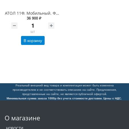
АТОЛ 11Ф. Мобильный. ФН 1.1 15 мес. RS+USB Wifi/BT/2G/АКБ Мобильная ККТ (48 064)
36 900 ₽
шт
В корзину
Реальный внешний вид товара и комплектация может быть изменена
производителем и не соответствовать описанию на сайте. Предложения,
представленные на сайте, не являются публичной офертой.
Минимальная сумма заказа 1000р без учета стоимости доставки. Цены с НДС.
О магазине
НОВОСТИ