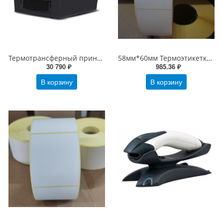
Термотрансферный принтер этикеток MPRINT TLP300 Mertech TERRA NOVA (300 DPI) USB, RS232, Ethernet Black (4546)
58мм*60мм Термоэтикетки ЭКО (3000 шт/рулон). 58х60 втулка 40 мм
30 790 ₽
985.36 ₽
В корзину
В корзину