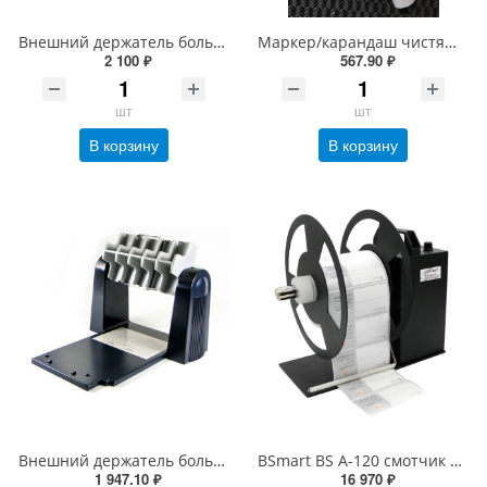
Внешний держатель больших рулонов для MPRINT TLP100/300 TERRA NOVA (4544)
Маркер/карандаш чистящий (спиртовой) для печатающих головок
2 100 ₽
567.90 ₽
шт
шт
В корзину
В корзину
Внешний держатель больших рулонов этикеток для TSC TE/TX/DH/TH на 76вт (98-0530029-00LF, OP-COM-0002)
BSmart BS A-120 cмотчик этикеток внешний (этикетки до 120мм)
1 947.10 ₽
16 970 ₽