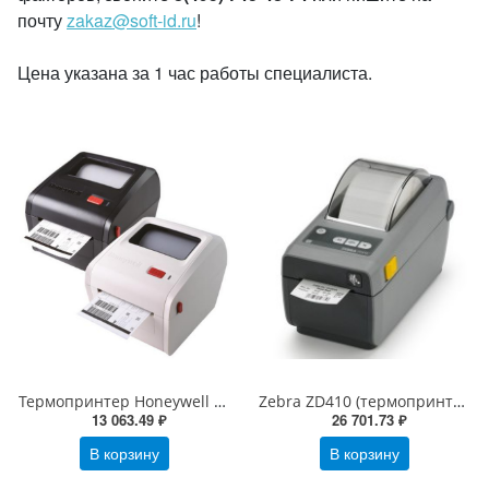
почту
zakaz@soft-id.ru
!
Цена указана за 1 час работы специалиста.
Термопринтер Honeywell PC42d (203dpi, USB+RS, шир. печати 104 мм) Черный/ Белый
Zebra ZD410 (термопринтер, 203 dpi, USB, USB Host, BTLE, серый)
13 063.49 ₽
26 701.73 ₽
В корзину
В корзину