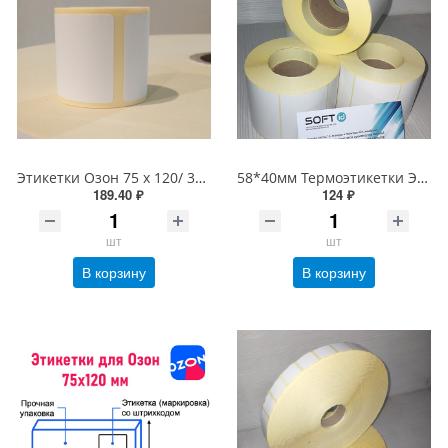
Этикетки Озон 75 х 120/ 300 шт термоЭКо (термоэтикетки для Озона, этикетки Ozon), желтая подложка
58*40мм Термоэтикетки ЭКО (700шт/рулон), 58х40 втулка 40 мм
189.40 ₽
124 ₽
шт
шт
В корзину
В корзину