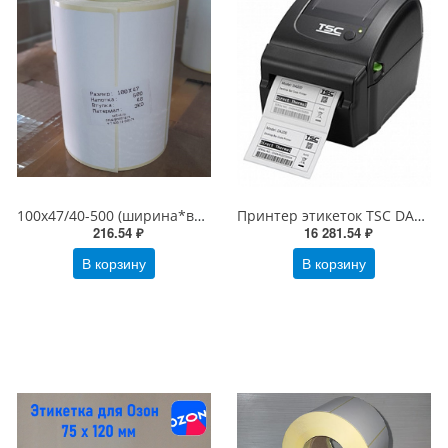
100х47/40-500 (ширина*высота/втулка-этикеток в рулоне), белая Термоэтикетки ЭКО, 100*47-500
Принтер этикеток TSC DA200 (термо, 203dpi)
216.54 ₽
16 281.54 ₽
В корзину
В корзину