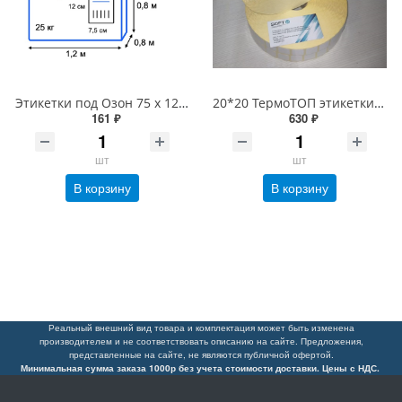
Этикетки под Озон 75 х 120/ 250 шт термоЭКо (термоэтикетки Ozon 75*120) d80мм для принтеров G-Printer и X-Printer
20*20 ТермоТОП этикетки Честный знак 10000шт/рулон, вт 40 или 76мм
161 ₽
630 ₽
шт
шт
В корзину
В корзину
Реальный внешний вид товара и комплектация может быть изменена
производителем и не соответствовать описанию на сайте. Предложения,
представленные на сайте, не являются публичной офертой.
Минимальная сумма заказа 1000р без учета стоимости доставки. Цены с НДС.