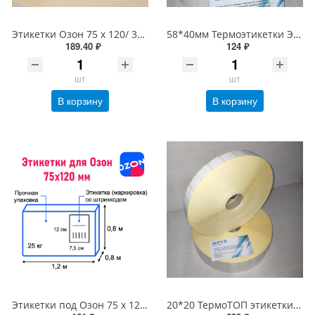
Этикетки Озон 75 х 120/ 300 шт термоЭКо (термоэтикетки для Озона, этикетки Ozon), желтая подложка
58*40мм Термоэтикетки ЭКО (700шт/рулон), 58х40 втулка 40 мм
189.40 ₽
124 ₽
шт
шт
В корзину
В корзину
Этикетки под Озон 75 х 120/ 250 шт термоЭКо (термоэтикетки Ozon 75*120) d80мм для принтеров G-Printer и X-Printer
20*20 ТермоТОП этикетки Честный знак 10000шт/рулон, вт 40 или 76мм