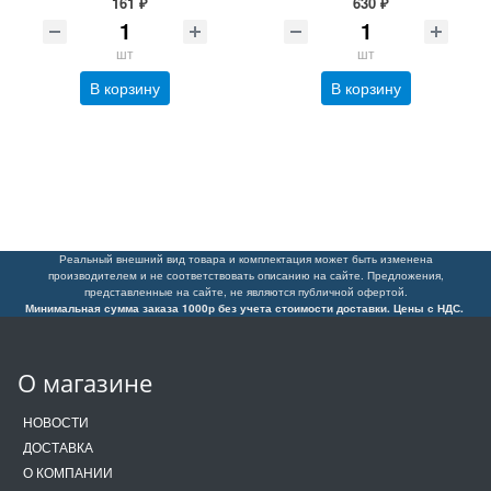
161 ₽
630 ₽
шт
шт
В корзину
В корзину
Реальный внешний вид товара и комплектация может быть изменена
производителем и не соответствовать описанию на сайте. Предложения,
представленные на сайте, не являются публичной офертой.
Минимальная сумма заказа 1000р без учета стоимости доставки. Цены с НДС.
О магазине
НОВОСТИ
ДОСТАВКА
О КОМПАНИИ