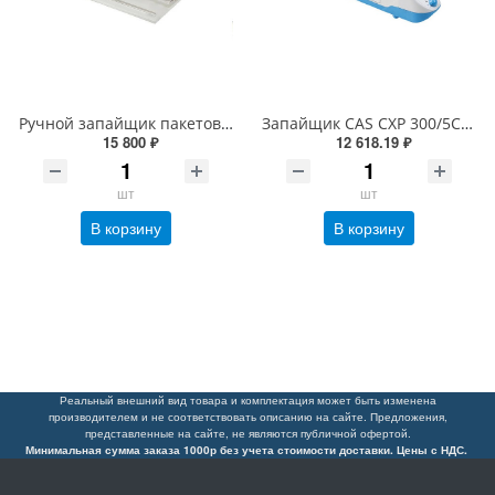
Ручной запайщик пакетов SKA-600 с феном (импульсный, шов 1 мм, длина 600 мм)
Запайщик CAS CXP 300/5C настольный ручной с ножом
15 800 ₽
12 618.19 ₽
шт
шт
В корзину
В корзину
Реальный внешний вид товара и комплектация может быть изменена
производителем и не соответствовать описанию на сайте. Предложения,
представленные на сайте, не являются публичной офертой.
Минимальная сумма заказа 1000р без учета стоимости доставки. Цены с НДС.