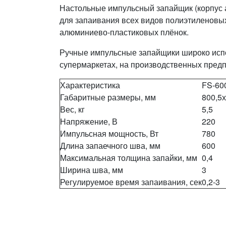
Настольные импульсный запайщик (корпус 
для запаивания всех видов полиэтиленовы
алюминиево-пластиковых плёнок.
Ручные импульсные запайщики широко испо
супермаркетах, на производственных предп
Характеристика
FS-60
Габаритные размеры, мм
800,5
Вес, кг
5,5
Напряжение, В
220
Импульсная мощность, Вт
780
Длина запаечного шва, мм
600
Максимальная толщина запайки, мм
0,4
Ширина шва, мм
3
Регулируемое время запаивания, сек
0,2-3