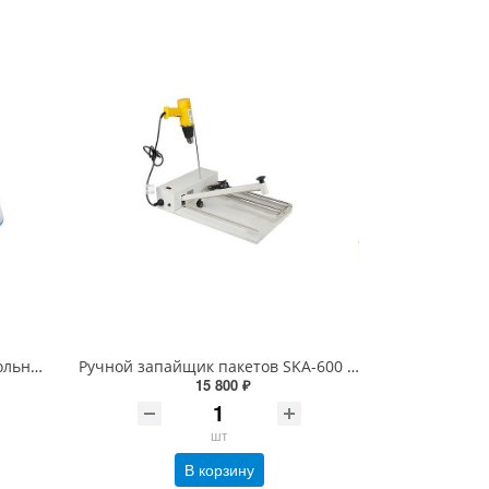
Запайщик CAS CXP 300/5 настольный ручной без ножа
Ручной запайщик пакетов SKA-600 с феном (импульсный, шов 1 мм, длина 600 мм)
15 800 ₽
шт
В корзину