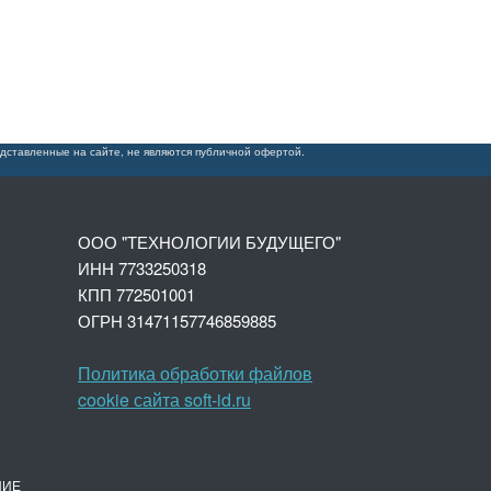
дставленные на сайте, не являются публичной офертой.
ООО "ТЕХНОЛОГИИ БУДУЩЕГО"
ИНН 7733250318
КПП 772501001
ОГРН 3147
1157746859885
Политика обработки файлов
cookie сайта soft-id.ru
НИЕ