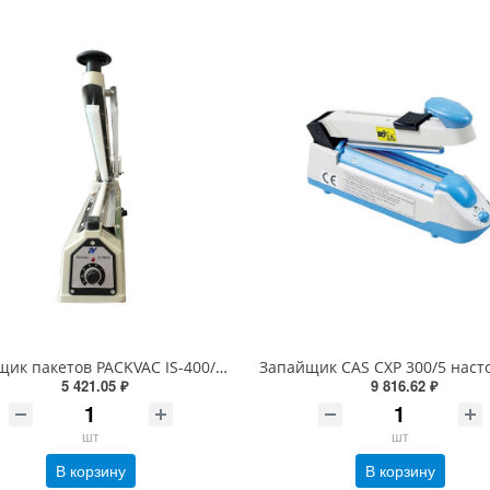
Запайщик пакетов PACKVAC IS-400/5C AL (металл., 5 мм/400 мм, с ножом)
5 421.05 ₽
9 816.62 ₽
шт
шт
В корзину
В корзину