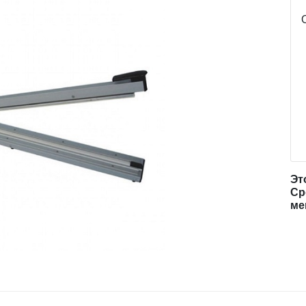
Эт
Ср
ме