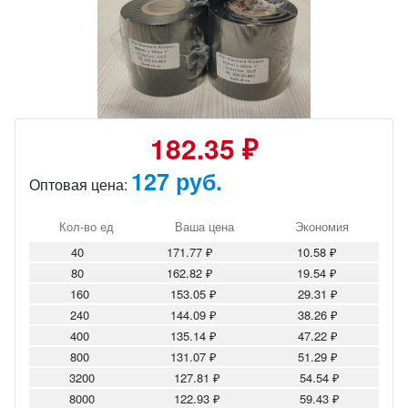
182.35 ₽
127 руб.
Оптовая цена:
Кол-во ед
Ваша цена
Экономия
40
171.77 ₽
10.58 ₽
80
162.82 ₽
19.54 ₽
160
153.05 ₽
29.31 ₽
240
144.09 ₽
38.26 ₽
400
135.14 ₽
47.22 ₽
800
131.07 ₽
51.29 ₽
3200
127.81 ₽
54.54 ₽
8000
122.93 ₽
59.43 ₽