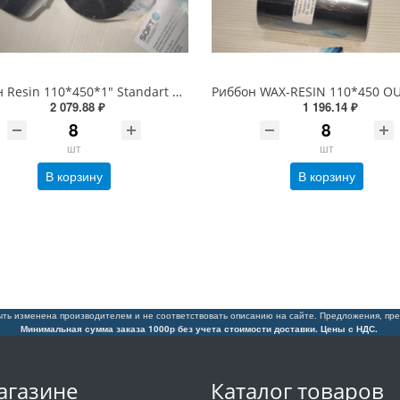
Риббон Resin 110*450*1" Standart OUT Черный
2 079.88 ₽
1 196.14 ₽
шт
шт
В корзину
В корзину
ть изменена производителем и не соответствовать описанию на сайте. Предложения, пре
Минимальная сумма заказа 1000р без учета стоимости доставки. Цены с НДС.
агазине
Каталог товаров