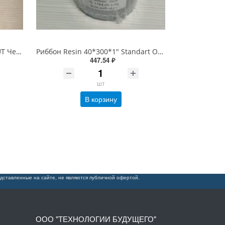
Риббон WAX-RESIN 110*450 OUT Черный
Риббон Resin 40*300*1" Standart OUT Черный
447.54 ₽
шт
В корзину
дставленные на сайте, не являются публичной офертой.
ООО "ТЕХНОЛОГИИ БУДУЩЕГО"