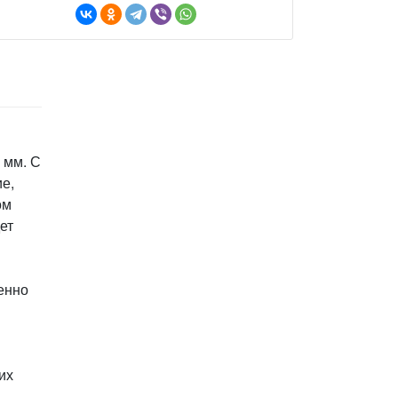
 мм. С
ие,
ом
ет
енно
я
их