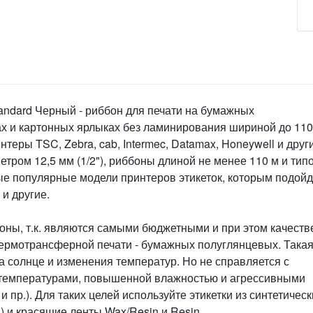
andard Черный - риббон для печати на бумажных
х и картонных ярлыках без ламинирования шириной до 110
теры TSC, Zebra, cab, Intermec, Datamax, Honeywell и друг
тром 12,5 мм (1/2"), риббоны длиной не менее 110 м и тип
ые популярные модели принтеров этикеток, которым подойд
 и другие.
ны, т.к. являются самыми бюджетными и при этом качеств
термотрансферной печати - бумажных полуглянцевых. Така
а солнце и изменения температур. Но не справляется с
температурами, повышенной влажностью и агрессивными
 пр.). Для таких целей используйте этикетки из синтетическ
) и красящие ленты Wax/Resin и Resin.