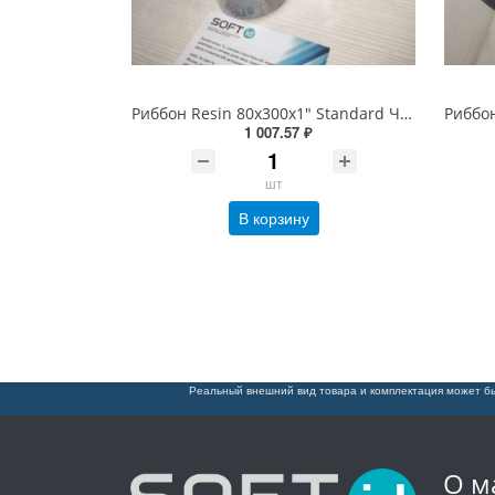
Риббон Resin 80х300х1" Standard Черный OUT
1 007.57 ₽
шт
В корзину
Реальный внешний вид товара и комплектация может бы
О м