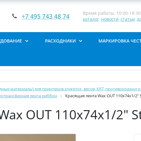
Время работы: 10:00-18:30,
+7 495 743 48 74
каталог
новости
статьи
д
УДОВАНИЕ
РАСХОДНИКИ
МАРКИРОВКА ЧЕС
дные материалы) для принтеров этикеток, весов, ККТ, противокражки и 
рмотрансферная лента риббон
Красящая лента Wax OUT 110х74х1/2"
Wax OUT 110х74х1/2" 