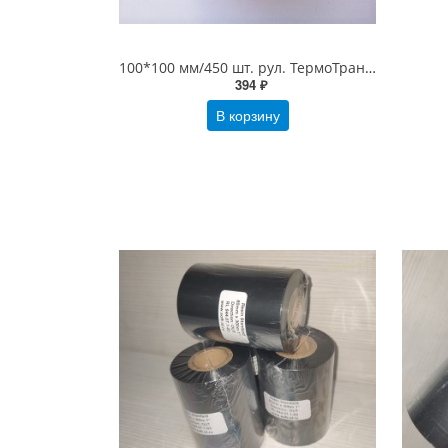
100*100 мм/450 шт. рул. ТермоТрансферные этикетки ПолуГлянец (100х100)
394 ₽
В корзину