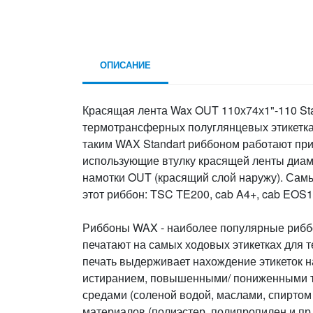
ОПИСАНИЕ
Красящая лента Wax OUT 110х74х1"-110 St
термотрансферных полуглянцевых этикетка
таким WAX Standart риббоном работают прин
использующие втулку красящей ленты диаме
намотки OUT (красящий слой наружу). Сам
этот риббон: TSC TE200, cab A4+, cab EOS1
Риббоны WAX - наиболее популярные риббо
печатают на самых ходовых этикетках для 
печать выдерживает нахождение этикеток н
истиранием, повышенными/ пониженными 
средами (соленой водой, маслами, спиртом и
материалов (полиэстер, полипропилен и пр.