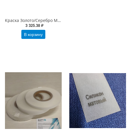
Краска Золото/Серебро Матовый (риббон) для текстильных лент 104х200х25 (ширина х длина х втулка) OUT/IN
3 325.38 ₽
В корзину