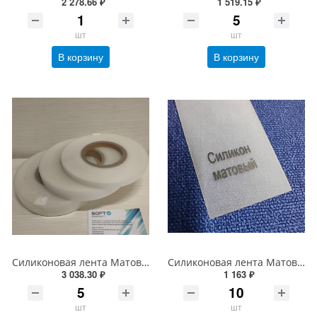
2 278.66 ₽
1 519.15 ₽
шт
шт
В корзину
В корзину
Силиконовая лента Матовая 40 мм*100 м втулка 76 Премиум (для вшивных ярлыков)
Силиконовая лента Матовая 30мм*45 м, 76мм втулка (для вшивных ярлыков)
3 038.30 ₽
1 163 ₽
шт
шт