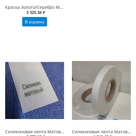
Краска Золото/Серебро Матовый (риббон) для текстильных лент 104х200х25 (ширина х длина х втулка) OUT/IN
3 325.38 ₽
В корзину
Силиконовая лента Матовая 30мм*100 м втулка 76 Премиум (для вшивных ярлыков)
Силиконовая лента Матовая 20 мм*100 м втулка 76 Премиум (для вшивных ярлыков)