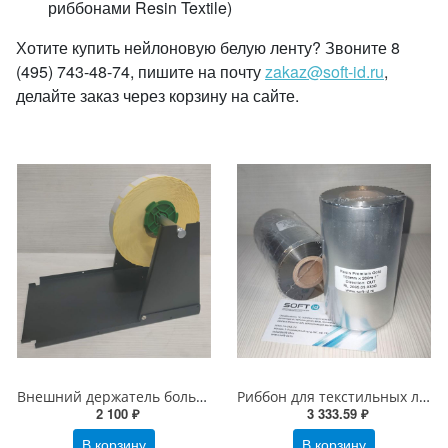
риббонами Resin Textile)
Хотите купить нейлоновую белую ленту? Звоните 8
(495) 743-48-74, пишите на почту
zakaz@soft-id.ru
,
делайте заказ через корзину на сайте.
Внешний держатель больших рулонов для MPRINT TLP100/300 TERRA NOVA (4544)
Риббон для текстильных лент Gold Золото Глянцевый 103х200х25 (ширина х длина х втулка) OUT
2 100 ₽
3 333.59 ₽
В корзину
В корзину