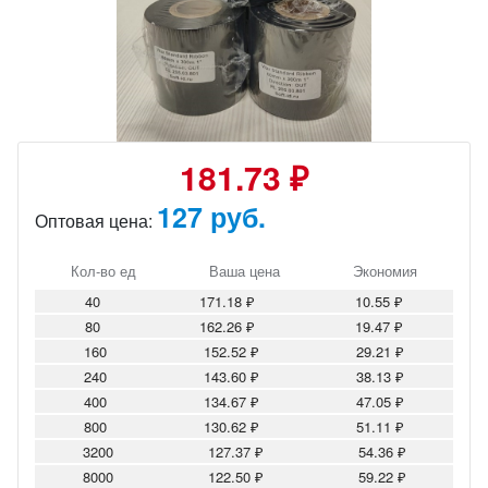
181.73 ₽
127 руб.
Оптовая цена:
Кол-во ед
Ваша цена
Экономия
40
171.18 ₽
10.55 ₽
80
162.26 ₽
19.47 ₽
160
152.52 ₽
29.21 ₽
240
143.60 ₽
38.13 ₽
400
134.67 ₽
47.05 ₽
800
130.62 ₽
51.11 ₽
3200
127.37 ₽
54.36 ₽
8000
122.50 ₽
59.22 ₽