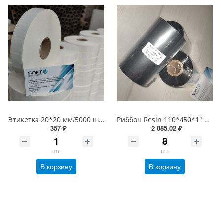
Этикетка 20*20 мм/5000 шт Честный знак, втулка 40/76 мм, PP Полипропиленовая Белая Глянцевая (20х20 этикетка)
Риббон Resin 110*450*1" Standart OUT Черный
357 ₽
2 085.02 ₽
шт
шт
В корзину
В корзину