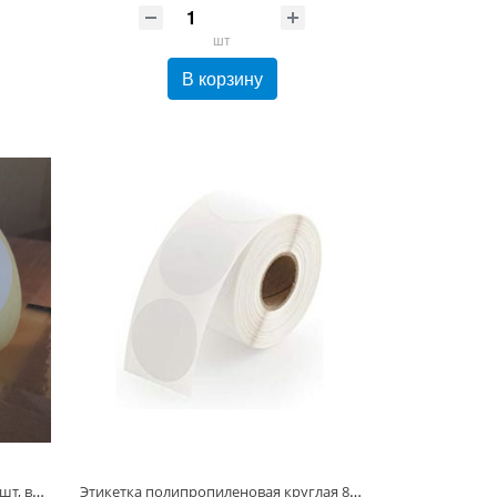
шт
В корзину
Этикетка Полуглянец d80 мм/500 шт, втулка 40 мм, Круглая Белая бумажная
Этикетка полипропиленовая круглая 80 мм/500 шт, втулка 40 мм, Белая Глянец 60 мкм (80х80 Полипропилен)