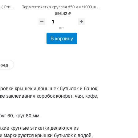
Бирка круглая d75 мм/450 шт. Эко ( Стикер/Этикетка липкая круг 75мм)
Термоэтикетка круглая d50 мм/1000 шт. Эко ( Бирка липкая круг 50мм)
596.42 ₽
шт
В корзину
еред
ровки крышек и донышек бутылок и банок,
же заклеивания коробок конфет, чая, кофе,
уг 60, круг 80 мм.
кие круглые этикетки делаются из
и маркируются крышки бутылок с водой,