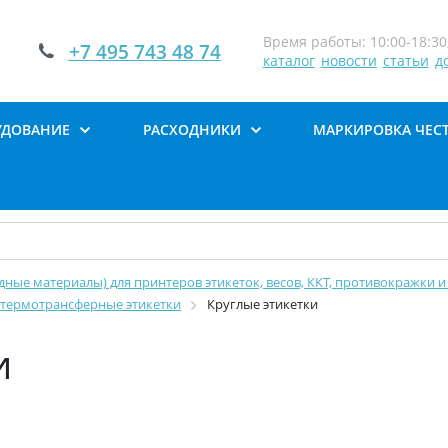
Время работы: 10:00-18:30,
+7 495 743 48 74
каталог
новости
статьи
д
УДОВАНИЕ
РАСХОДНИКИ
МАРКИРОВКА ЧЕС
дные материалы) для принтеров этикеток, весов, ККТ, противокражки и 
, термотрансферные этикетки
Круглые этикетки
и