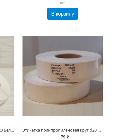
шт
В корзину
Этикетка d20/40-2000 PP круг 20*20 Белая Глянец полипропиленовая
Этикетка полипропиленовая круг d20 мм/2500 PP, Белая Глянец 60 мкм
179 ₽