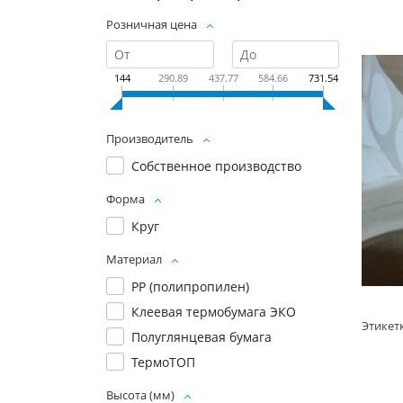
Розничная цена
144
290.89
437.77
584.66
731.54
Производитель
Собственное производство
Форма
Круг
Материал
PP (полипропилен)
Клеевая термобумага ЭКО
Полуглянцевая бумага
ТермоТОП
Высота (мм)