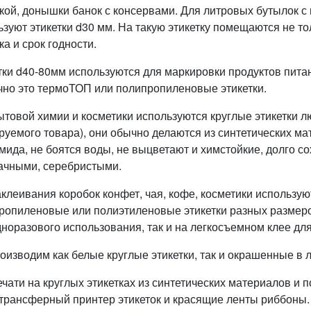
кой, донышки банок с консервами. Для литровых бутылок с
ьзуют этикетки d30 мм. На такую этикетку помещаются не то
а и срок годности.
тки d40-80мм используются для маркировки продуктов питани
чно это термоТОП или полипропиленовые этикетки.
ытовой химии и косметики используются круглые этикетки л
руемого товара), они обычно делаются из синтетических ма
мида, не боятся воды, не выцветают и химстойкие, долго с
ачными, серебристыми.
аклеивания коробок конфет, чая, кофе, косметики использу
ропиленовые или полиэтиленовые этикетки разных размеро
дноразового использования, так и на легкосъемном клее д
оизводим как белые круглые этикетки, так и окрашенные в 
ечати на круглых этикетках из синтетических материалов и 
трансферный принтер этикеток и красящие ленты риббоны.