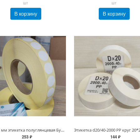
шт
шт
В корзину
В корзину
Круг 20 мм этикетка полуглянцевая Бумажная 5000шт для маркировки Честный знак, втулка 40 или 76 мм (d20 ПЛГ)
253 ₽
144 ₽