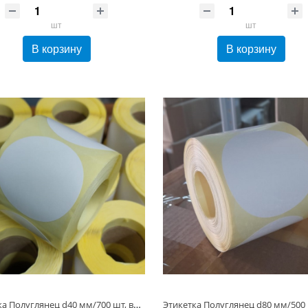
шт
шт
В корзину
В корзину
Этикетка Полуглянец d40 мм/700 шт, втулка 40 мм, Круглая Белая бумажная