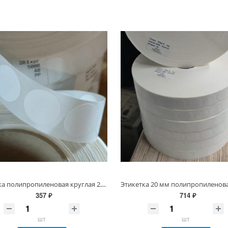
Этикетка полипропиленовая круглая 20 мм/5000 шт PP Честный знак, втулка 40/76 мм, Белая Глянец 60 мкм (20х20 Полипропилен d20 круг)
357 ₽
714 ₽
шт
шт