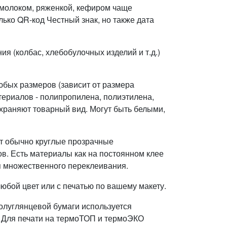
 молоком, ряженкой, кефиром чаще
лько QR-код Честный знак, но также дата
я (колбас, хлебобулочных изделий и т.д.)
юбых размеров (зависит от размера
териалов - полипропилена, полиэтилена,
охраняют товарный вид. Могут быть белыми,
ют обычно круглые прозрачные
в. Есть материалы как на постоянном клее
ля множественного переклеивания.
любой цвет или с печатью по вашему макету.
полуглянцевой бумаги используется
 Для печати на термоТОП и термоЭКО