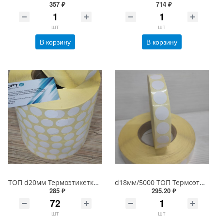
357 ₽
714 ₽
шт
шт
В корзину
В корзину
ТОП d20мм Термоэтикетки Честный знак (5000шт/рулон), втулка 40/76 мм
d18мм/5000 ТОП Термоэтикетки Честный знак, втулка 40/76 мм
285 ₽
295.20 ₽
шт
шт