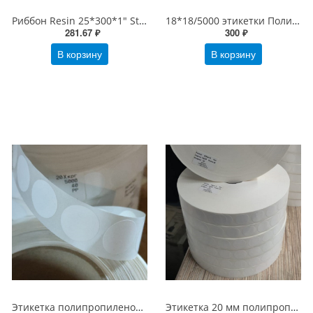
Риббон Resin 25*300*1" Standart OUT Черный
18*18/5000 этикетки Полипропиленовые Белые для маркировки Молока и Воды, вт 40/76 (18х18 1 ряд)
281.67 ₽
300 ₽
В корзину
В корзину
Этикетка полипропиленовая круглая 20 мм/5000 шт PP Честный знак, втулка 40/76 мм, Белая Глянец 60 мкм (20х20 Полипропилен d20 круг)
Этикетка 20 мм полипропиленовая круглая/10000 шт Честный знак, втулка 40/76 мм, Белая Глянец (d20 PP)