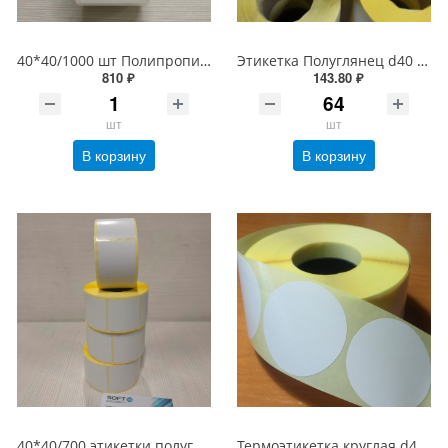
40*40/1000 шт Полипропилен Этикетка Глянец Белый с усил. адгезивом PP (40 40 PP Tyre)
Этикетка Полуглянец d40 мм/700 шт, втулка 40 мм, Круглая Белая бумажная
810 ₽
143.80 ₽
шт
шт
В корзину
В корзину
40*40/700 этикетки полуглянцевые Белые бумажные (этикетка 40 х 40)
Термоэтикетка круглая d40 мм/700 шт. Эко (Бирка круг 40мм)