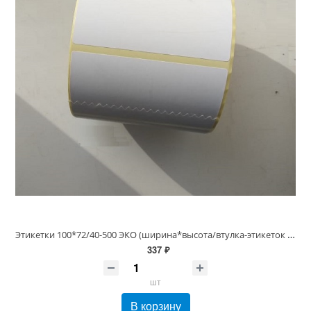
Этикетки 100*72/40-500 ЭКО (ширина*высота/втулка-этикеток в рулоне), белые (термоэтикетки 100х72)
337 ₽
шт
В корзину