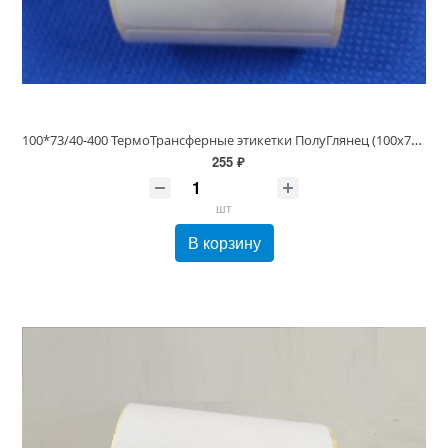
100*73/40-400 ТермоТрансферные этикетки ПолуГлянец (100х73 этикетки)
255 ₽
шт
В корзину