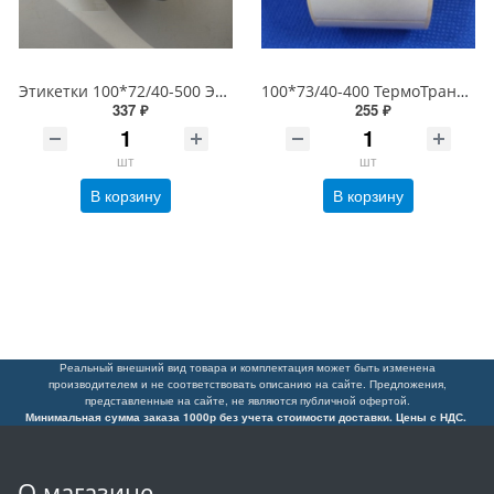
Этикетки 100*72/40-500 ЭКО (ширина*высота/втулка-этикеток в рулоне), белые (термоэтикетки 100х72)
100*73/40-400 ТермоТрансферные этикетки ПолуГлянец (100х73 этикетки)
337 ₽
255 ₽
шт
шт
В корзину
В корзину
Реальный внешний вид товара и комплектация может быть изменена
производителем и не соответствовать описанию на сайте. Предложения,
представленные на сайте, не являются публичной офертой.
Минимальная сумма заказа 1000р без учета стоимости доставки. Цены с НДС.
О магазине