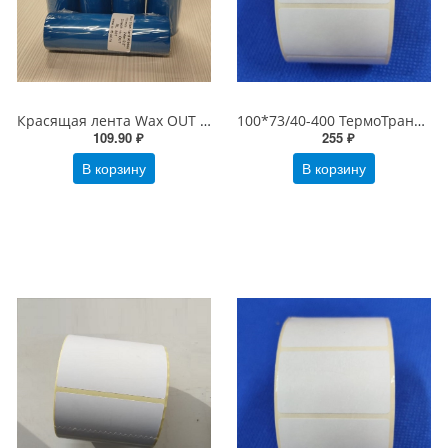
Красящая лента Wax OUT 110х74х1/2" Standard Черный
100*73/40-400 ТермоТрансферные этикетки ПолуГлянец (100х73 этикетки)
109.90 ₽
255 ₽
В корзину
В корзину