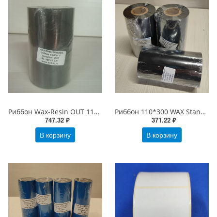
Риббон Wax-Resin OUT 110мм*300м*1" втулка 110 Черный (Black) (WAX RESIN 110*300)
Риббон 110*300 WAX Standart втулка 1" OUT (110мм*300м/1"-110 OUT)
747.32 ₽
371.22 ₽
В корзину
В корзину