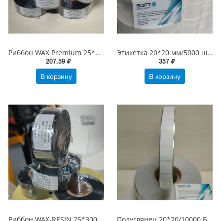
Риббон WAX Premium 25*450 м OUT Черный
Этикетка 20*20 мм/5000 шт Честный знак, втулка 40/76 мм, PP Полипропиленовая Белая Глянцевая (20х20 этикетка)
207.59 ₽
357 ₽
В корзину
В корзину
Риббон WAX-RESIN 25*300 OUT
Полуглянец 20*20/10000 Бумажные этикетки на PET подложке Честный знак (20х20 Полуглянец PET подложка). вт 40/76