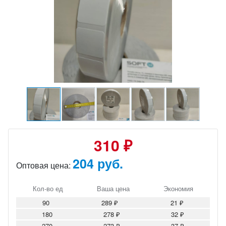
310 ₽
204 руб.
Оптовая цена:
Кол-во ед
Ваша цена
Экономия
90
289 ₽
21 ₽
180
278 ₽
32 ₽
270
273 ₽
37 ₽