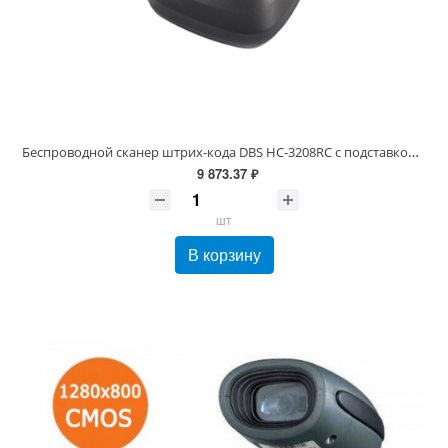
Беспроводной сканер штрих-кода DBS HC-3208RC с подставкой (кредлом) 1-2D для Честный знак, ЕГАИС, МОТП
9 873.37 ₽
шт
В корзину