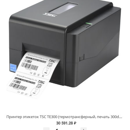
Принтер этикеток TSC TE300 (термотрансферный, печать 300dpi, USB) 99-065A701-00LF00
30 591.28 ₽