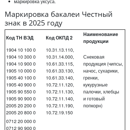
маркировка уксуса.
Маркировка бакалеи Честный
знак в 2025 году
Наименование
Код ТН ВЭД
Код ОКПД 2
продукции
1904 10 100 0
10.31.13.110,
1904 10 300 0
10.31.14.000,
Снековая
1904 10 900 0
10.61.33.115,
продукция (чипсы,
1905 10 000 0
10.61.33.130,
начос, сухарики,
1905 40 100 0
10.61.33.140,
гренки,
1905 40 900 0
10.72.11.120,
кукурузные
1905 90 550 0
10.72.11.130,
палочки, хлебцы
1905 90 900 0
10.72.11.140,
и готовый
2005 20 200 0
10.72.11.190,
попкорн)
2005 20 800 0
10.72.19.150
0712 20 000 0
0712 90 900 0