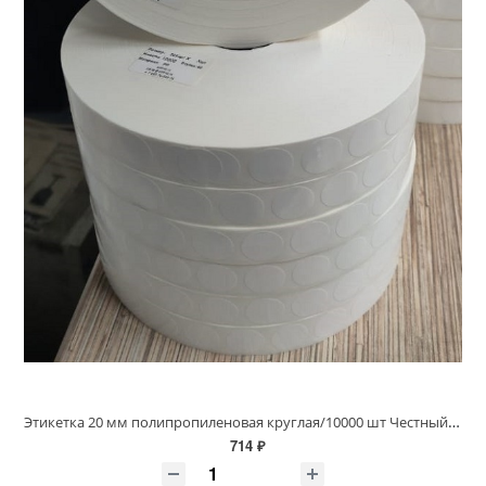
Этикетка 20 мм полипропиленовая круглая/10000 шт Честный знак, втулка 40/76 мм, Белая Глянец (d20 PP)
714 ₽