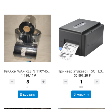
Риббон WAX-RESIN 110*450 OUT Черный
Принтер этикеток TSC TE300 (термотрансферный, печать 300dpi, USB) 99-065A701-00LF00
1 196.14 ₽
30 591.28 ₽
шт
шт
В корзину
В корзину