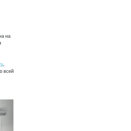
на на
и
ru
,
о всей