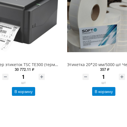
Принтер этикеток TSC TE300 (термотрансферный, печать 300dpi, USB) 99-065A701-00LF00
30 772.11 ₽
357 ₽
шт
шт
В корзину
В корзину