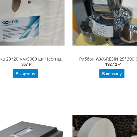
Этикетка 20*20 мм/5000 шт Честный знак, втулка 40/76 мм, PP Полипропиленовая Белая Глянцевая (20х20 этикетка)
Риббон WAX-RESIN 25*300
357 ₽
192.12 ₽
В корзину
В корзину