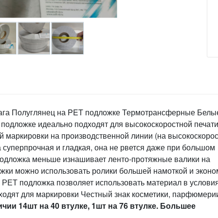
мага Полуглянец на PET подложке Термотрансферные Белы
T подложке идеально подходят для высокоскоростной печати
 маркировки на производственной линии (на высокоскоро
а суперпрочная и гладкая, она не рвется даже при большом
 подложка меньше изнашивает ленто-протяжные валики на
ложки можно использовать ролики большей намоткой и эконо
е РЕТ подложка позволяет использовать материал в услови
ходят для маркировки Честный знак косметики, парфюмери
ичии 14шт на 40 втулке, 1шт на 76 втулке. Большее