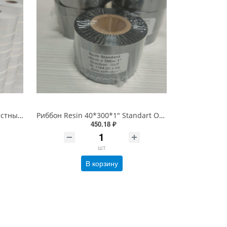
Этикетка 20*20 мм/5000 шт Честный знак, втулка 40/76 мм, PP Полипропиленовая Белая Глянцевая (20х20 этикетка)
Риббон Resin 40*300*1" Standart OUT Черный
450.18 ₽
шт
В корзину