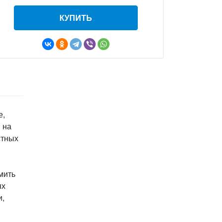
КУПИТЬ
е,
 на
стных
мить
ях
и,