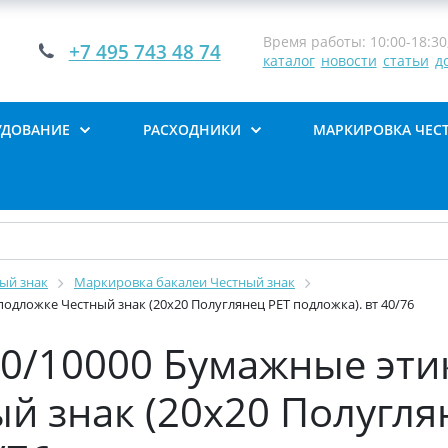
Время работы: 10:00-18:30,
+7 495 743 48 74
каталог
новости
статьи
д
УДОВАНИЕ
РАСХОДНИКИ
МАРКИРОВКА ЧЕС
ый знак
Маркировка бакалеи Честный знак
одложке Честный знак (20х20 Полуглянец PET подложка). вт 40/76
0/10000 Бумажные этик
й знак (20х20 Полугля