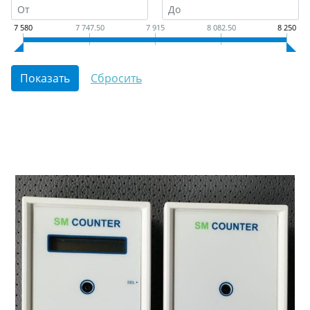
7 580
7 747.50
7 915
8 082.50
8 250