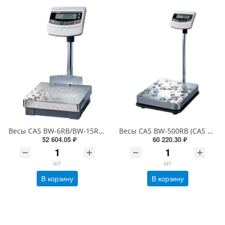
Весы CAS BW-6RB/BW-15RB/BW-30RB влагостойкие IP65, большой ЖК-дисплей с подсветкой
Весы CAS BW-500RB (CAS ND-500), большой ЖК диспл, платф. 455*645, RS232
52 604.05 ₽
60 220.30 ₽
шт
шт
В корзину
В корзину