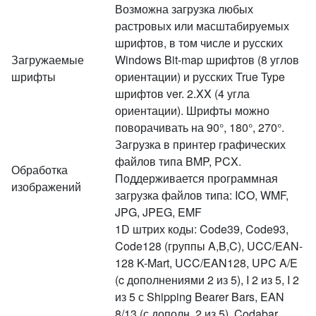
Возможна загрузка любых
растровых или масштабируемых
шрифтов, в том числе и русских
Загружаемые
Windows Bit-map шрифтов (8 углов
шрифты
ориентации) и русских True Type
шрифтов ver. 2.XX (4 угла
ориентации). Шрифты можно
поворачивать на 90°, 180°, 270°.
Загрузка в принтер графических
файлов типа BMP, PCX.
Обработка
Поддерживается программная
изображений
загрузка файлов типа: ICO, WMF,
JPG, JPEG, EMF
1D штрих коды: Code39, Code93,
Code128 (группы A,B,C), UCC/EAN-
128 K-Mart, UCC/EAN128, UPC A/E
(c дополнениями 2 из 5), I 2 из 5, I 2
из 5 с Shipping Bearer Bars, EAN
8/13 (с дополн. 2 из 5), Codabar,