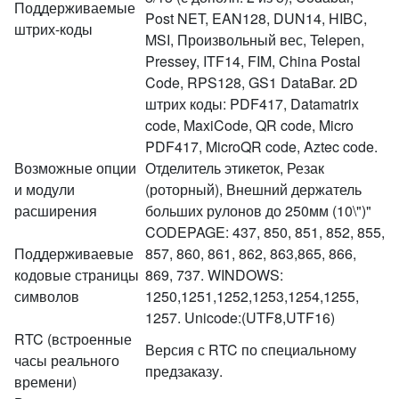
Поддерживаемые
Post NET, EAN128, DUN14, HIBC,
штрих-коды
MSI, Произвольный вес, Telepen,
Pressey, ITF14, FIM, China Postal
Code, RPS128, GS1 DataBar. 2D
штрих коды: PDF417, Datamatrix
code, MaxiCode, QR code, Micro
PDF417, MicroQR code, Aztec code.
Возможные опции
Отделитель этикеток, Резак
и модули
(роторный), Внешний держатель
расширения
больших рулонов до 250мм (10\")"
CODEPAGE: 437, 850, 851, 852, 855,
Поддерживаевые
857, 860, 861, 862, 863,865, 866,
кодовые страницы
869, 737. WINDOWS:
символов
1250,1251,1252,1253,1254,1255,
1257. Unicode:(UTF8,UTF16)
RTC (встроенные
Версия с RTC по специальному
часы реального
предзаказу.
времени)