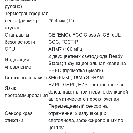
рулона)
Термотрансферная
лента (диаметр
25.4 мм (1")
втулки)
Стандарты
CE (EMC), FCC Class A, CB, cUL,
безопасности
CCC, ГОСТ-Р
CPU
ARM7 (166 мГц)
2 двухцветных светодиода:Ready,
Индикация,
Status; 1 функциональная клавиша
управление
FEED (промотка бумаги)
Встроенная память
8Мб Flash, 16Мб SDRAM
EZPL, GEPL, EZPL встроенные во
Язык
флеш память принтера, с функцией
программирования
автоматического переключения
Перемещаемый сенсор на
Сенсор края
отражение; 2 излучающих
этикетки
светодиода, зафиксированных по
центру