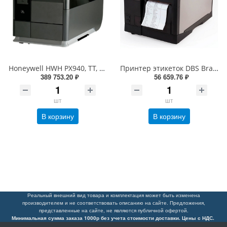
Honeywell HWH PX940, TT, 300dpi, Bt, верификатор, Eth, вн. намотчик, отделитель, датчик наличия этикетки, RTC (PX940V30100060300)
Принтер этикеток DBS Bravo-L промышленный (термотрансферный, 203dpi, 152мм/сек)
389 753.20 ₽
56 659.76 ₽
шт
шт
В корзину
В корзину
Реальный внешний вид товара и комплектация может быть изменена
производителем и не соответствовать описанию на сайте. Предложения,
представленные на сайте, не являются публичной офертой.
Минимальная сумма заказа 1000р без учета стоимости доставки. Цены с НДС.