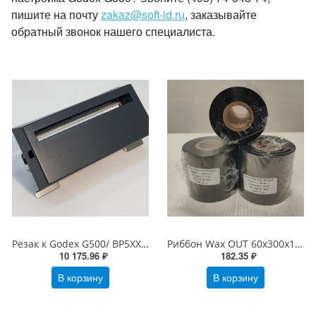
пишите на почту
zakaz@soft-id.ru
, заказывайте
обратный звонок нашего специалиста.
Резак к Godex G500/ BP5XXL, гильотинный (Cutter Module, 00-00003216, 031-G50002-001)
Риббон Wax OUT 60х300х1" Standard Черный (риббон 60 300 WAX)
10 175.96 ₽
182.35 ₽
В корзину
В корзину