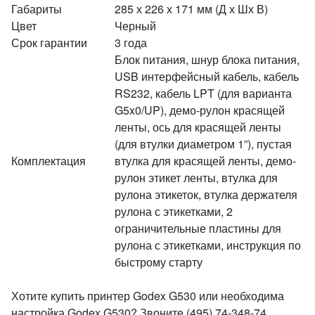
Габариты
285 х 226 х 171 мм (Д х Шх В)
Цвет
Черный
Срок гарантии
3 года
Блок питания, шнур блока питания,
USB интерфейсный кабель, кабель
RS232, кабель LPT (для варианта
G5x0/UP), демо-рулон красящей
ленты, ось для красящей ленты
(для втулки диаметром 1”), пустая
Комплектация
втулка для красящей ленты, демо-
рулон этикет ленты, втулка для
рулона этикеток, втулка держателя
рулона с этикетками, 2
ограничительные пластины для
рулона с этикетками, инструкция по
быстрому старту
Хотите купить принтер Godex G530 или необходима
настройка Godex G530? Звоните (495) 74-348-74,