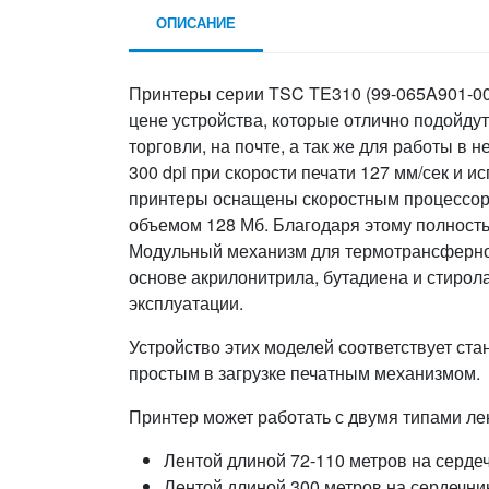
ОПИСАНИЕ
Принтеры серии TSC TE310 (99-065A901-00
цене устройства, которые отлично подойду
торговли, на почте, а так же для работы 
300 dpi при скорости печати 127 мм/сек и 
принтеры оснащены скоростным процессор
объемом 128 Мб. Благодаря этому полность
Модульный механизм для термотрансферно
основе акрилонитрила, бутадиена и стирол
эксплуатации.
Устройство этих моделей соответствует ста
простым в загрузке печатным механизмом.
Принтер может работать с двумя типами ле
Лентой длиной 72-110 метров на серде
Лентой длиной 300 метров на сердечни