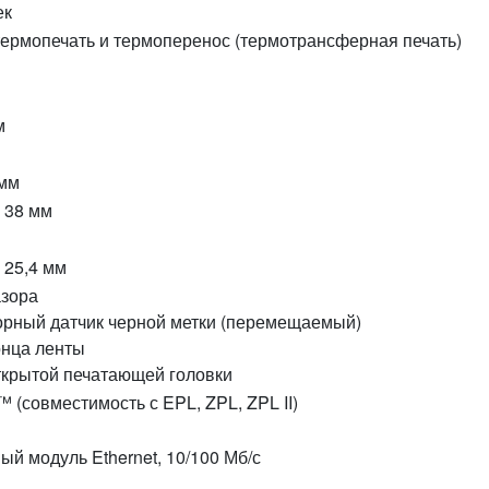
ек
ермопечать и термоперенос (термотрансферная печать)
м
 мм
~ 38 мм
 25,4 мм
азора
рный датчик черной метки (перемещаемый)
онца ленты
ткрытой печатающей головки
 (совместимость с EPL, ZPL, ZPL II)
ый модуль Ethernet, 10/100 Мб/с