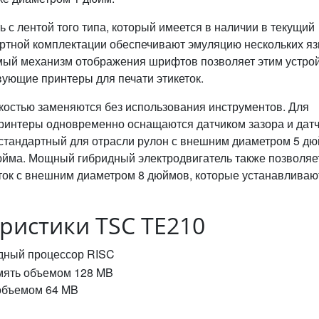
ь с лентой того типа, который имеется в наличии в текущий
ртной комплектации обеспечивают эмуляцию нескольких я
й механизм отображения шрифтов позволяет этим устро
ующие принтеры для печати этикеток.
костью заменяются без использования инструментов. Для
принтеры одновременно оснащаются датчиком зазора и дат
 стандартный для отрасли рулон с внешним диаметром 5 д
юйма. Мощный гибридный электродвигатель также позволяе
ток с внешним диаметром 8 дюймов, которые устанавливаю
ристики TSC TE210
дный процессор RISC
мять объемом 128 MB
бъемом 64 MB