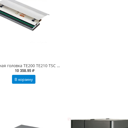
Печатная головка TE200 TE210 TSC 203 dpi (98-0650067-00LF, 98-0650008-00LF, PH-TE200-0001, 98-0650017-00LF)
10 358.95 ₽
В корзину