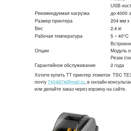
USB-хос
Рекомендуемая нагрузка
до 4000 э
Размер принтера
204 мм x
Вес
2,4 кг
Рабочая температура
5 ~ 40°C
Встроенн
Опции
Модуль о
Резак (г
Гарантийное обслуживание
2 года
Хотите купить ТТ принтер этикеток TSC TE3
почту
7434874@mail.ru
, в онлайн-консульт
или делайте заказ через корзину на сайте.