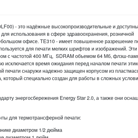
LF00) - это надёжные высокопроизводительные и доступны
т для использования в сфере здравоохранения, розничной
в небольшом офисе. TE310 - имеет повышенное разрешение п
используется для печати мелких шрифтов и изображений. Эти
ом с частотой 400 МГц, SDRAM объемом 64 Мб, флэш-пам
ю исключается время ожидания перед началом печати этик
й печати снаружи надежно защищен корпусом из пластмас
а, который специально создан для работы в сложных услов
ндарту энергосбережения Energy Star 2.0, а также они осн
нты для термотрансферной печати:
чнике диаметром 1/2 дюйма
ке диаметром 1 дюйм.