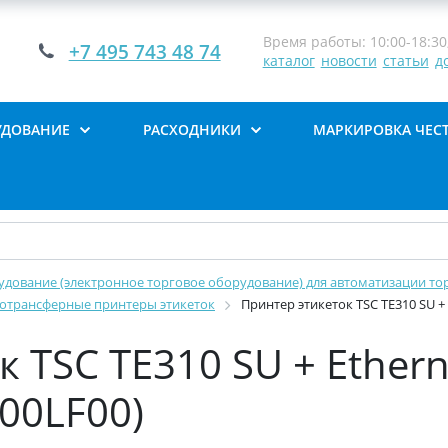
Время работы: 10:00-18:30,
+7 495 743 48 74
каталог
новости
статьи
д
УДОВАНИЕ
РАСХОДНИКИ
МАРКИРОВКА ЧЕС
дование (электронное торговое оборудование) для автоматизации тор
отрансферные принтеры этикеток
Принтер этикеток TSC TE310 SU + 
 TSC TE310 SU + Ethern
00LF00)