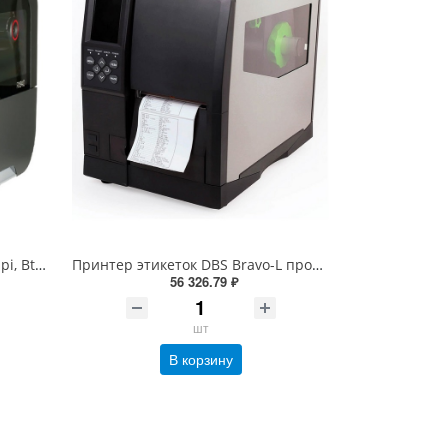
Honeywell HWH PX940, TT, 300dpi, Bt, верификатор, Eth, вн. намотчик, отделитель, датчик наличия этикетки, RTC (PX940V30100060300)
Принтер этикеток DBS Bravo-L промышленный (термотрансферный, 203dpi, 152мм/сек)
56 326.79 ₽
шт
В корзину