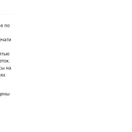
е по
ечати
ятью
еток.
сы на
иях
ащены