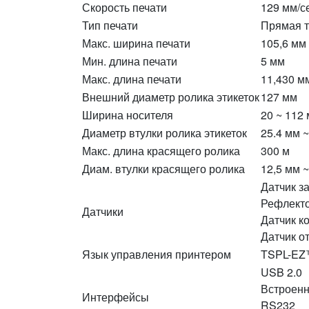
Скорость печати
129 мм/с
Тип печати
Прямая т
Макс. ширина печати
105,6 мм
Мин. длина печати
5 мм
Макс. длина печати
11,430 м
Внешний диаметр ролика этикеток
127 мм
Ширина носителя
20 ~ 112
Диаметр втулки ролика этикеток
25.4 мм 
Макс. длина красящего ролика
300 м
Диам. втулки красящего ролика
12,5 мм ~
Датчик з
Рефлекто
Датчики
Датчик к
Датчик о
Язык управления принтером
TSPL-EZ™
USB 2.0
Встроенн
Интерфейсы
RS232