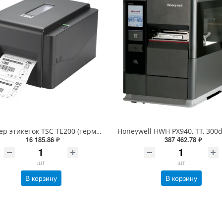
Принтер этикеток TSC TE200 (термотрансферный, 203dpi, 99-065A101-R0LF05, 99-065A101-R0LF00)
16 185.86 ₽
387 462.78 ₽
шт
шт
В корзину
В корзину