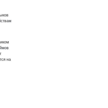
зыков
йствам
чиком
юймов
т
тся на