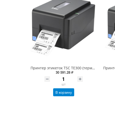
Принтер этикеток TSC TE300 (термотрансферный, печать 300dpi, USB) 99-065A701-00LF00
30 591.28 ₽
шт
В корзину