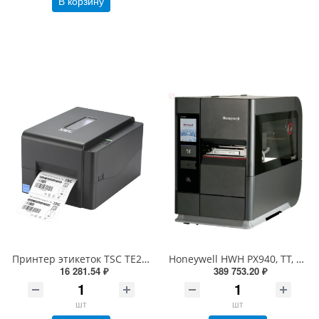
В корзину
Принтер этикеток TSC TE200 (термотрансферный, 203dpi, 99-065A101-R0LF05, 99-065A101-R0LF00)
Honeywell HWH PX940, TT, 300dpi, Bt, верификатор, Eth, вн. намотчик, отделитель, датчик наличия этикетки, RTC (PX940V30100060300)
16 281.54 ₽
389 753.20 ₽
шт
шт