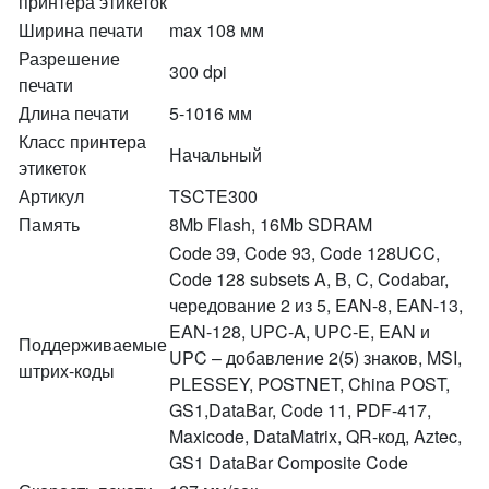
принтера этикеток
Ширина печати
max 108 мм
Разрешение
300 dpi
печати
Длина печати
5-1016 мм
Класс принтера
Начальный
этикеток
Артикул
TSCTE300
Память
8Mb Flash, 16Mb SDRAM
Code 39, Code 93, Code 128UCC,
Code 128 subsets A, B, C, Codabar,
чередование 2 из 5, EAN-8, EAN-13,
EAN-128, UPC-A, UPC-E, EAN и
Поддерживаемые
UPC – добавление 2(5) знаков, MSI,
штрих-коды
PLESSEY, POSTNET, China POST,
GS1,DataBar, Code 11, PDF-417,
Maxicode, DataMatrix, QR-код, Aztec,
GS1 DataBar Composite Code