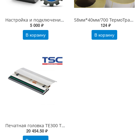
Настройка и подключение принтера этикеток (1С настройка печати этикеток)
58мм*40мм/700 ТермоТрансферные этикетки ПолуГлянец 58х40 Бумага
5 000 ₽
124 ₽
В корзину
В корзину
Печатная головка TE300 TSC 300 dpi (98-0650067-01LF)
20 454.50 ₽