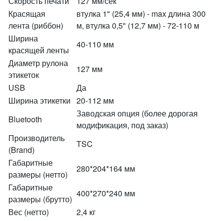
Скорость печати
127 мм/сек
Красящая
втулка 1" (25,4 мм) - max длина 300
лента (риббон)
м, втулка 0,5" (12,7 мм) - 72-110 м
Ширина
40-110 мм
красящей ленты
Диаметр рулона
127 мм
этикеток
USB
Да
Ширина этикетки
20-112 мм
Заводская опция (более дорогая
Bluetooth
модификация, под заказ)
Производитель
TSC
(Brand)
Габаритные
280*204*164 мм
размеры (нетто)
Габаритные
400*270*240 мм
размеры (брутто)
Вес (нетто)
2,4 кг