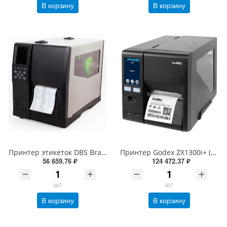
В корзину
В корзину
Принтер этикеток DBS Bravo-L промышленный (термотрансферный, 203dpi, 152мм/сек)
Принтер Godex ZX1300i+ (термотрансферный, 300 dpi, RS232/USB/TCPIP/USB HOST, шир. печати 104 мм)
56 659.76 ₽
124 472.37 ₽
шт
шт
В корзину
В корзину