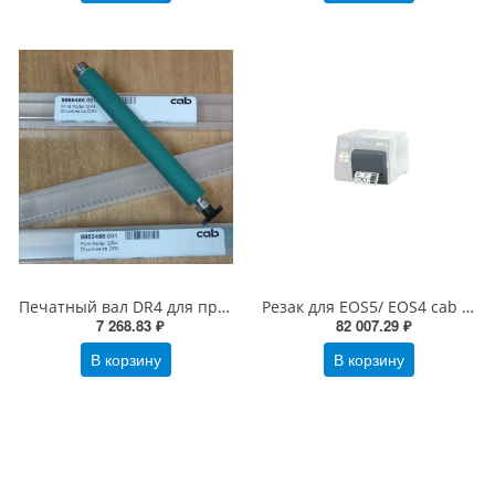
Печатный вал DR4 для принтера cab EOS1/ EOS4/EOS2/EOS5 (5965488.001)
Резак для EOS5/ EOS4 cab (5966730)
7 268.83 ₽
82 007.29 ₽
В корзину
В корзину