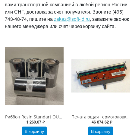
вами транспортной компанией в любой регион России
или СНГ, доставка за счет получателя. Звоните (495)
743-48-74, пишите на
zakaz@soft-id.ru
, закажите звонок
нашего менеджера или счет через корзину сайта.
Риббон Resin Standart OUT 100х300х1"-100 Черный
Печатающая термоголовка для принтеров cab EOS1/ EOS4/ EOS2/ EOS5, разрешение печати 300dpi (5965580.001) ОРИГИНАЛ
1 260.07 ₽
46 874.62 ₽
В корзину
В корзину