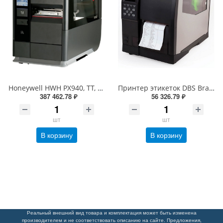
Honeywell HWH PX940, TT, 300dpi, Bt, верификатор, Eth, вн. намотчик, отделитель, датчик наличия этикетки, RTC (PX940V30100060300)
Принтер этикеток DBS Bravo-L промышленный (термотрансферный, 203dpi, 152мм/сек)
387 462.78 ₽
56 326.79 ₽
шт
шт
В корзину
В корзину
Реальный внешний вид товара и комплектация может быть изменена
производителем и не соответствовать описанию на сайте. Предложения,