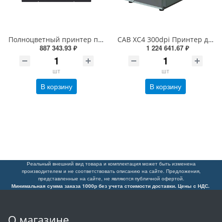
Полноцветный принтер печати этикеток Epson ColorWorks C6500Ae (8”, автоотрезчик) C31CH77102 (1200 dpi, 216 мм, USB, Ethernet, CMYK)
CAB XC4 300dpi Принтер двухцветной печати этикеток термотрансферный cab XC Q4 300 (6011520, 5965700)
887 343.93 ₽
1 224 641.67 ₽
шт
шт
В корзину
В корзину
Реальный внешний вид товара и комплектация может быть изменена
производителем и не соответствовать описанию на сайте. Предложения,
представленные на сайте, не являются публичной офертой.
Минимальная сумма заказа 1000р без учета стоимости доставки. Цены с НДС.
О магазине