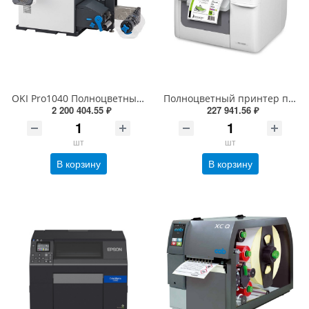
OKI Pro1040 Полноцветный CMYK 1200 dpi промышленный электрографический принтер этикеток с ножом (30-130мм, 152мм/сек, USB , Ethernet (LAN), 46672003)
Полноцветный принтер печати этикеток Epson C3500 ColorWorks (TM-C3500-012CD) (720 dpi, 112 мм, USB, Ethernet, CMYK)
2 200 404.55 ₽
227 941.56 ₽
шт
шт
В корзину
В корзину