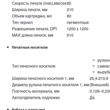
Скорость печати (max),мм/сек
85
Ширина печати, мм
210
Объем картриджа, мл
80
Тип чернил
пигментные
Разрешение печати, DPI
1200 x 1200
MAX длина печати, мм
610
Печатные носители
рулонн
Тип печатного носителя
самок
вырубн
Ширина печатного носителя 1, мм
25,4-215,9
Диаметр рулона печатного носителя 1, мм
(Внешний) 
Плотность материала, мм
0,129–0,23
Автоотделитель подложки
Да
Работа с данными