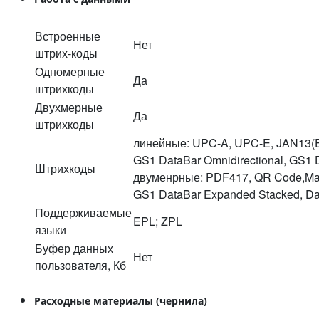
Встроенные
Нет
штрих-коды
Одномерные
Да
штрихкоды
Двухмерные
Да
штрихкоды
линейные: UPC-A, UPC-E, JAN13(EA
GS1 DataBar Omnidirectional, GS1 
Штрихкоды
двуменрные: PDF417, QR Code,Maxi
GS1 DataBar Expanded Stacked, Da
Поддерживаемые
EPL; ZPL
языки
Буфер данных
Нет
пользователя, Кб
Расходные материалы (чернила)