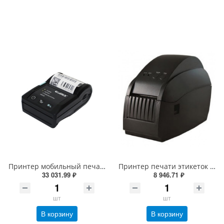
Принтер мобильный печати этикеток и чеков Godex MX20 (Черный, RS+USB+Bluetooth, 203 dpi, 48 мм)
Принтер печати этикеток и чеков DBS-56T (черный, 203 dpi, ширина печ. до 56мм, 127 мм/сек., RS232 и USB)
33 031.99 ₽
8 946.71 ₽
шт
шт
В корзину
В корзину