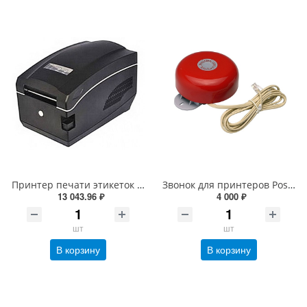
Принтер печати этикеток и чеков DBS-80 WiFI (черный, 203 dpi, ширина печ. до 80 мм, 127 мм/сек, USB и WiFi)
Звонок для принтеров Posiflex KL-100 на кухню (3 018)
13 043.96 ₽
4 000 ₽
шт
шт
В корзину
В корзину