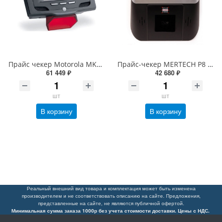
Прайс чекер Motorola MK500 (Zebra MK500, Symbol) 802.11A/B/G, IMAGER, W/TOUCH (MK590-A030DB9GWTWR)
Прайс-чекер MERTECH P8 (8", Android 11, 2хUSB, LAN, Wi-Fi, Bluetooth, PoE)
61 449 ₽
42 680 ₽
шт
шт
В корзину
В корзину
Реальный внешний вид товара и комплектация может быть изменена
производителем и не соответствовать описанию на сайте. Предложения,
представленные на сайте, не являются публичной офертой.
Минимальная сумма заказа 1000р без учета стоимости доставки. Цены с НДС.