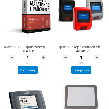
Магазин 15 Прайсчекер, Полный на 1 год (PC15C-1C8-1Y)
Прайс-чекер Scantech Shuttle SG-15 (лазерный ШК считыватель,Radio Frequent 802.11b WiFi , черный/серебристый)
8 400 ₽
42 981 ₽
шт
шт
В корзину
В корзину