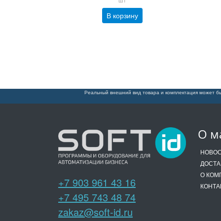
В корзину
Реальный внешний вид товара и комплектация может бы
О м
НОВО
ДОСТА
О КОМ
+7 903 961 43 16
КОНТА
+7 495 743 48 74
zakaz@soft-id.ru