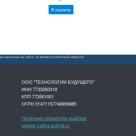
В корзину
дставленные на сайте, не являются публичной офертой.
ООО "ТЕХНОЛОГИИ БУДУЩЕГО"
ИНН 7733250318
КПП 772501001
ОГРН 3147
1157746859885
Политика обработки файлов
cookie сайта soft-id.ru