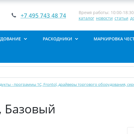
Время работы: 10:00-18:30,
+7 495 743 48 74
каталог
новости
статьи
д
УДОВАНИЕ
РАСХОДНИКИ
МАРКИРОВКА ЧЕС
кты - программы 1С, Frontol, драйверы торгового оборудования, сер
, Базовый